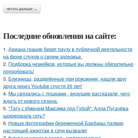
читать дальше →
Последние обновления на сайте:
1.
Ариана гранде берет паузу в публичной деятельности
на фоне слухов о своем здоровье.
2.
Подборка чизкейков, которые вы должны обязательно
попробовать!
3.
Близнецы, разделённые при рождении, нашли друг
друга через Youtube спустя 25 лет!
4.
Мы связались с лпшками - ведущие рассказали, чего
ждать от нового сезона.
5.
"Тату с Именем Максима под Губой": Алла Пугачёва
шокировала сеть?
6.
Новые фотографии беременной Барбары палвин
настоящий ажиотаж в сети вызвали!
7.
Куриные ножки в соево - медовом соусе.