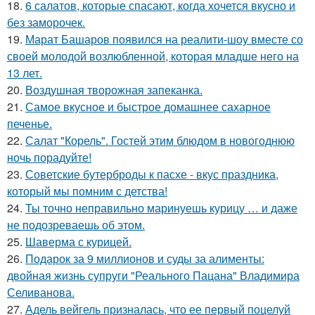
18.
6 салатов, которые спасают, когда хочется вкусно и
без заморочек.
19.
Марат Башаров появился на реалити-шоу вместе со
своей молодой возлюбленной, которая младше него на
13 лет.
20.
Воздушная творожная запеканка.
21.
Самое вкусное и быстрое домашнее сахарное
печенье.
22.
Салат "Корель". Гостей этим блюдом в новогоднюю
ночь порадуйте!
23.
Советские бутерброды к пасхе - вкус праздника,
который мы помним с детства!
24.
Ты точно неправильно маринуешь курицу … и даже
не подозреваешь об этом.
25.
Шаверма с курицей.
26.
Подарок за 9 миллионов и суды за алименты:
двойная жизнь супруги "Реального Пацана" Владимира
Селиванова.
27.
Адель вейгель призналась, что ее первый поцелуй