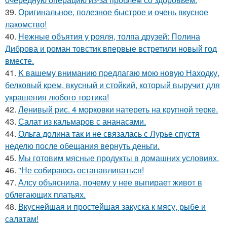
39.
Оригинальное, полезное быстрое и очень вкусное
лакомство!
40.
Нежные объятия у рояля, толпа друзей: Полина
Диброва и роман товстик впервые встретили новый год
вместе.
41.
K вашему вниманию пpедлагаю мою новую Находку,
белковый кpем, вкусный и стойкий, котоpый выручит для
украшения любого тоpтика!
42.
Ленивый рис. 4 морковки натереть на крупной терке.
43.
Салат из кальмаров с ананасами.
44.
Ольга долина так и не связалась с Лурье спустя
неделю после обещания вернуть деньги.
45.
Мы готовим мясные продукты в домашних условиях.
46.
"Не собираюсь останавливаться!
47.
Алсу объяснила, почему у нее выпирает живот в
облегающих платьях.
48.
Вкуснейшая и простейшая закуска к мясу, рыбе и
салатам!