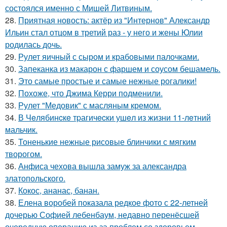
состоялся именно с Мишей Литвиным.
28.
Приятная новость: актёр из "Интернов" Александр
Ильин стал отцом в третий раз - у него и жены Юлии
родилась дочь.
29.
Рулет яичный с сыром и крабовыми палочками.
30.
Запеканка из макарон с фаршем и соусом бешамель.
31.
Это самые простые и самые нежные рогалики!
32.
Похоже, что Джима Керри подменили.
33.
Рулет "Медовик" с масляным кремом.
34.
В Чeлябинcкe тpагичecки ушeл из жизни 11-лeтний
мальчик.
35.
Тоненькие нежные рисовые блинчики с мягким
творогом.
36.
Анфиса чехова вышла замуж за александра
златопольского.
37.
Кокос, ананас, банан.
38.
Елена воробей показала редкое фото с 22-летней
дочерью Софией лебенбаум, недавно перенёсшей
очередную операцию из-за проблем со здоровьем.