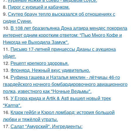
8.
Пирог с курицей и кабачком.
9.
Скутер браун тепло высказался об отношениях с
сидни Суини.
10.
В 108 лет бразильянка Дона алзира мендес покорила
интернет одним коротким ответом: "Пью Много Кофе и
Никогда не Выходила Замуж".
11.
Письмо 17-летней принцессы Дианы с аукциона
уйдет.
12.
Рецепт крепкого здоровья.
13.
Флонярд. Нежный вкус удивительно.
14.
Руфина гашева и Наталья меклин - лётчицы 46-го
гвардейского ночного бомбардировочного авиационного
полка, известного как "Ночные Ведьмы".
15.
У Егора крида и Artik & Asti вышел новый трек
"Karma".
16.
Кларк гейбл и Кэрол ломбард: история большой
любви и тяжёлой утраты.
17.
Салат "Амурский". Ингредиенты: