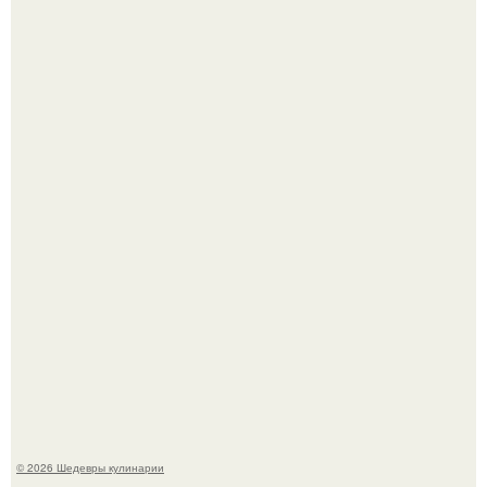
Артур пирожков опубликовал в социальных сетях
трогательное фото с супругой Анжеликой, сделанное во
время их недавнего путешествия в Италию.
Не спешите выливать.
© 2026 Шедевры кулинарии