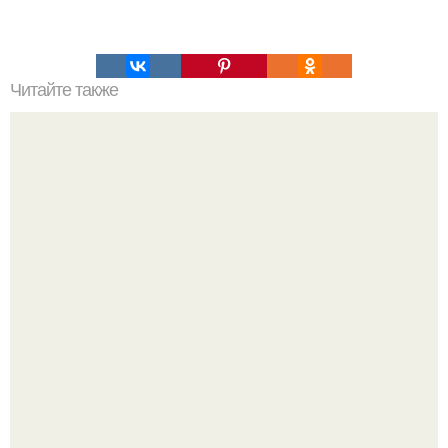
Читайте также
Домашнее тесто для пасты или лазаньи.