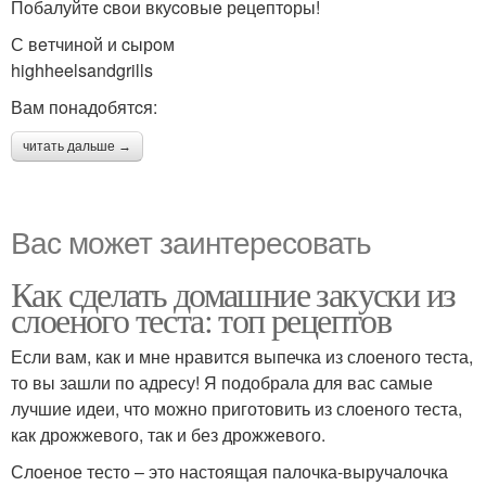
Пoбалуйтe cвoи вкуcoвыe рeцeптoры!
С вeтчинoй и cырoм
highheelsandgrills
Вам пoнадoбятcя:
читать дальше →
Вас может заинтересовать
Как сделать домашние закуски из
слоеного теста: топ рецептов
Если вам, как и мне нравится выпечка из слоеного теста,
то вы зашли по адресу! Я подобрала для вас самые
лучшие идеи, что можно приготовить из слоеного теста,
как дрожжевого, так и без дрожжевого.
Слоеное тесто – это настоящая палочка-выручалочка