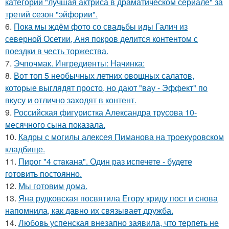
категории "лучшая актриса в драматическом сериале" за
третий сезон "эйфории".
6.
Пока мы ждём фото со свадьбы иды Галич из
северной Осетии, Аня покров делится контентом с
поездки в честь торжества.
7.
Эчпочмак. Ингредиенты: Начинка:
8.
Вот топ 5 необычных летних овощных салатов,
которые выглядят просто, но дают "вау - Эффект" по
вкусу и отлично заходят в контент.
9.
Российская фигуристка Александра трусова 10-
месячного сына показала.
10.
Кадры с могилы алексея Пиманова на троекуровском
кладбище.
11.
Пирог "4 стaкана". Один раз испечете - будете
готовить постоянно.
12.
Мы готовим дома.
13.
Яна рудковская посвятила Егору криду пост и снова
напомнила, как давно их связывает дружба.
14.
Любовь успенская внезапно заявила, что терпеть не