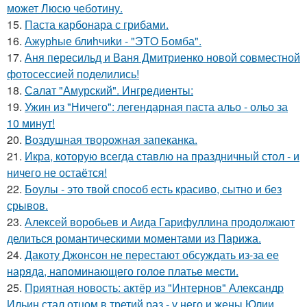
может Люсю чеботину.
15.
Паста карбонара с грибами.
16.
Ажурhые блиhчиkи - "ЭТO Бомба".
17.
Аня пересильд и Ваня Дмитриенко новой совместной
фотосессией поделились!
18.
Салат "Амурский". Ингредиенты:
19.
Ужин из "Ничего": легендарная паста альо - ольо за
10 минут!
20.
Воздушная творожная запеканка.
21.
Икра, которую всегда ставлю на праздничный стол - и
ничего не остаётся!
22.
Боулы - это твой способ есть красиво, сытно и без
срывов.
23.
Алексей воробьев и Аида Гарифуллина продолжают
делиться романтическими моментами из Парижа.
24.
Дакоту Джонсон не перестают обсуждать из-за ее
наряда, напоминающего голое платье мести.
25.
Приятная новость: актёр из "Интернов" Александр
Ильин стал отцом в третий раз - у него и жены Юлии