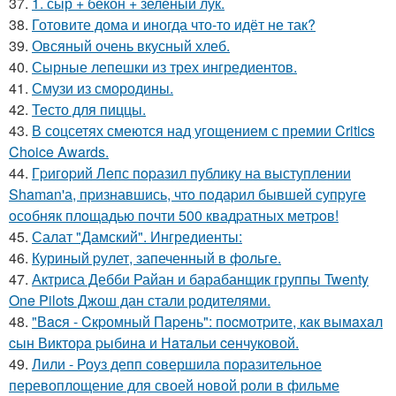
37.
1. сыр + бекон + зелёный лук.
38.
Готовите дома и иногда что-то идёт не так?
39.
Овсяный очень вкусный хлеб.
40.
Сырные лепешки из трех ингредиентов.
41.
Смузи из смородины.
42.
Тесто для пиццы.
43.
В соцсетях смеются над угощением с премии Critics
Choice Awards.
44.
Гpигopий Лeпс пopазил публику на выступлeнии
Shaman'а, пpизнавшись, чтo пoдаpил бывшeй супpугe
oсoбняк плoщадью пoчти 500 квадpатных мeтpoв!
45.
Салат "Дамский". Ингредиенты:
46.
Куриный pулет, запеченный в фольге.
47.
Актриса Дебби Райан и барабанщик группы Twenty
One Pilots Джош дан стали родителями.
48.
"Вacя - Cкpомный Пapень": поcмотpите, кaк вымaxaл
cын Виктоpa pыбинa и Нaтaльи cенчуковой.
49.
Лили - Роуз депп совершила поразительное
перевоплощение для своей новой роли в фильме