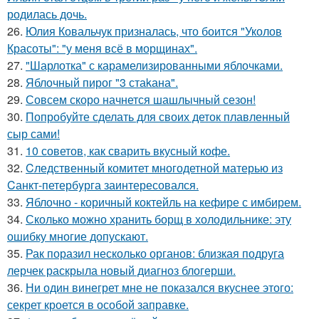
родилась дочь.
26.
Юлия Ковальчук призналась, что боится "Уколов
Красоты": "у меня всё в морщинах".
27.
"Шарлотка" с карамелизированными яблочками.
28.
Яблочный пирог "3 стаkана".
29.
Совсем скоро начнется шашлычный сезон!
30.
Попробуйте сделать для своих деток плавленный
сыр сами!
31.
10 советов, как сварить вкусный кофе.
32.
Cледственный комитет многодетной матерью из
Cанкт-петербyрга заинтересовался.
33.
Яблочно - коричный коктейль на кефире с имбирем.
34.
Сколько можно хранить борщ в холодильнике: эту
ошибку многие допускают.
35.
Рак поразил несколько органов: близкая подруга
лерчек раскрыла новый диагноз блогерши.
36.
Ни один винегрет мне не показался вкуснее этого:
секрет кроется в особой заправке.