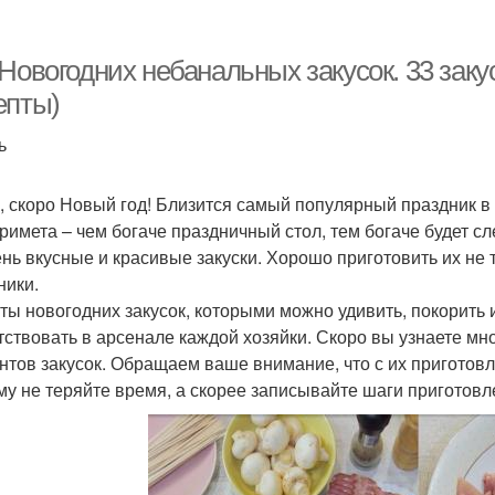
ршированный фарш
Фаршированные овощи
Новогодних небанальных закусок. 33 заку
епты)
ь
, скоро Новый год! Близится самый популярный праздник в 
примета – чем богаче праздничный стол, тем богаче будет 
ень вкусные и красивые закуски. Хорошо приготовить их не т
ники.
ты новогодних закусок, которыми можно удивить, покорить
тствовать в арсенале каждой хозяйки. Скоро вы узнаете м
нтов закусок. Обращаем ваше внимание, что с их приготов
му не теряйте время, а скорее записывайте шаги приготовл