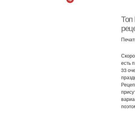
Фа
Топ 
рец
Печат
Скоро
есть 
33 оч
празд
Рецеп
прису
вариа
поэто