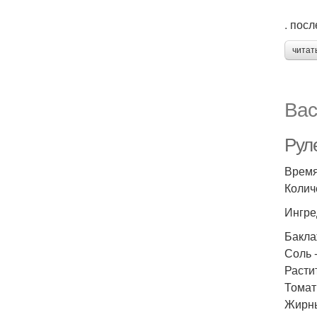
. пос
читат
Вас
Руле
Время
Колич
Ингре
Бакла
Соль -
Расти
Томатн
Жирны