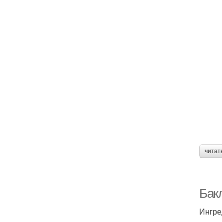
читат
Бак
Ингре