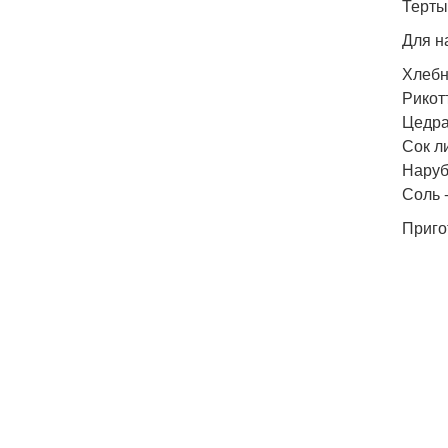
Терты
Для н
Хлебн
Рикотт
Цедра
Сок ли
Наруб
Соль -
Приго