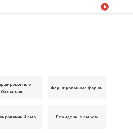
5
аршированные
Фаршированные фарши
баклажаны
шированный сыр
Помидоры с сыром