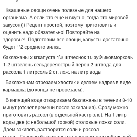
Квашеные овощи очень полезные для нашего
организма. А если это еще и вкусно, тогда это мировой
закусон))) Рецепт простой, поэтому приготовить и
оценить надо обязательно! Повторяйте на
здоровье! Подготовим все овощи, капусты достаточно
будет 1\2 среднего вилка.
баклажаны 2 кгкапуста 1\2 штчеснок 10 зубчиковморковь
1-2 штзелень сельдереяострый перец 2 штвода для
рассола 1 литрсоль 2 ст. лож. на литр воды
Баклажанам отрезаем хвостик и делаем надрез в виде
кармашка (до конца не прорезаем).
В кипящей воде отвариваем баклажаны в течении 8-10
минут (отсчет времени после закипания). Сразу можно
приготовить рассол (в отдельной кастрюле). На 1 литр
воды две (с небольшой горкой) столовые ложки соли.
Даем закипеть,растворится соли и рассол
готов. Горячие баклажаны отправляем под небольшой