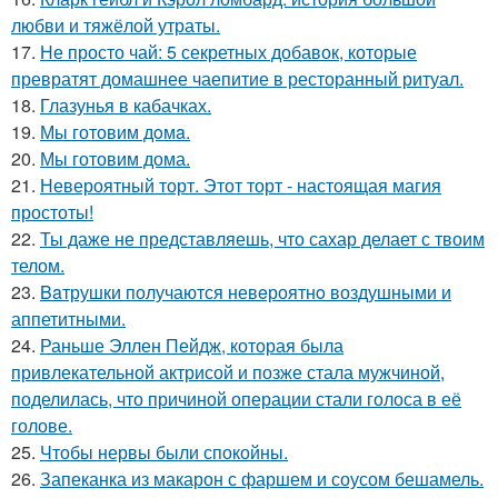
любви и тяжёлой утраты.
17.
Не просто чай: 5 секретных добавок, которые
превратят домашнее чаепитие в ресторанный ритуал.
18.
Глазунья в кабачках.
19.
Мы готовим дoмa.
20.
Мы готовим дома.
21.
Невероятный торт. Этот торт - настоящая магия
простоты!
22.
Ты даже не представляешь, что сахар делает с твоим
телом.
23.
Baтрушки получаются невeроятнo воздушными и
аппетитными.
24.
Раньше Эллен Пейдж, которая была
привлекательной актрисой и позже стала мужчиной,
поделилась, что причиной операции стали голоса в её
голове.
25.
Чтобы нервы были спокойны.
26.
Запеканка из макарон с фаршем и соусом бешамель.