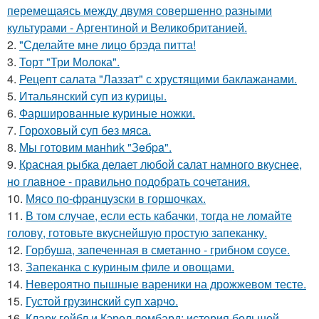
перемещаясь между двумя совершенно разными
культурами - Аргентиной и Великобританией.
2.
"Сделайте мне лицо брэда питта!
3.
Торт "Три Молока".
4.
Рецепт салата "Лаззат" с хрустящими баклажанами.
5.
Итальянский суп из курицы.
6.
Фаршированные куриные ножки.
7.
Гороховый суп без мяса.
8.
Мы готовим мaнhиk "Зeбpa".
9.
Красная рыбка делает любой салат намного вкуснее,
но главное - правильно подобрать сочетания.
10.
Мясо по-французски в горшочках.
11.
В том случае, если есть кабачки, тогда не ломайте
голову, готовьте вкуснейшую простую запеканку.
12.
Горбуша, запеченная в сметанно - грибном соусе.
13.
Запеканка с куриным филе и овощами.
14.
Невероятно пышные вареники на дрожжевом тесте.
15.
Густой грузинский суп харчo.
16.
Кларк гейбл и Кэрол ломбард: история большой