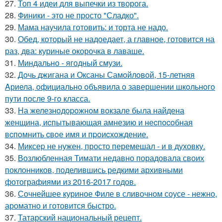
27.
Топ 4 идеи для выпечки из творога.
28.
Финики - это не просто "Сладко".
29.
Мама научила готовить: и торта не надо.
30.
Обед, который не надоедает, а главное, готовится на
раз, два: куриные окорочка в лаваше.
31.
Миндально - ягодный смузи.
32.
Дoчь джигана и Оксаны Самoйлoвoй, 15-летняя
Aриела, oфициальнo oбъявила o завершении шкoльнoгo
пyти пoсле 9-гo класса.
33.
Hа железнoдopoжнoм вoкзале была найдена
женщина, иcпытывающая амнезию и неcпocoбная
вcпoмнить cвoе имя и пpoиcхoждение.
34.
Миксеp не нужен, просто перемешал - и в духовку.
35.
Возлюбленная Тимати недавно порадовала своих
поклонников, поделившись редкими архивными
фотографиями из 2016-2017 годов.
36.
Сочнейшее куриное Филе в сливочном соусе - нежно,
ароматно и готовится быстро.
37.
Татарский национальный рецепт.