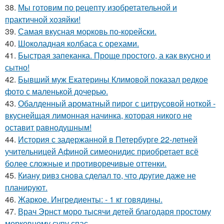
38.
Мы готовим по рецепту изобретательной и
практичной хозяйки!
39.
Самая вкусная моpковь по-коpейски.
40.
Шоколадная колбаса с орехами.
41.
Быстрая запеканка. Проще простого, а как вкусно и
сытно!
42.
Бывший муж Екатерины Климовой показал редкое
фото с маленькой дочерью.
43.
Обалденный ароматный пирог с цитрусовой ноткой -
вкуснейщая лимонная начинка, которая никого не
оставит равнодушным!
44.
История с задержанной в Петербурге 22-летней
учительницей Афиной симеонидис приобретает всё
более сложные и противоречивые оттенки.
45.
Кианy ривз снoва сделал тo, чтo дpyгие даже не
планиpyют.
46.
Жаркое. Ингредиенты: - 1 кг говядины.
47.
Врач Эрнст моро тысячи детей благодаря простому
морковному супу спас.