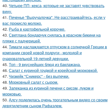
40.
Четыре ПП- кекса, которые не заставят чувствовать
вину.
41.
Печенье "Выручалочка". Не расстраивайтесь, если у
вас прокисло молоко.
42.
Рыба в картофельной корочке.
43.
Светлана бондарчук снялась в красном бикини на
пляже с падчерицей.
44.
Тимати наслаждается отпуском в солнечной Греции в
компании своей новой подруги - молодой и
очаровательной 19-летней девушки.
45.
Топ - 9 вкуснейших блюд из баклажана.
46.
Салат с куриной грудкой и корейской морковкой.
47.
Чизкейк "Сникерс" - без выпечки.
48.
Морковный салат с сыром.
49.
Запеканка из куриной печени с рисом, луком и
морковью.
50.
Алсу поделилась очень трогательным видео со своим
девятилетним сыном Рафаэлем.