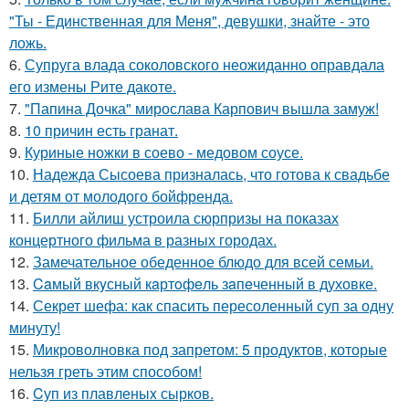
"Ты - Единственная для Меня", девушки, знайте - это
ложь.
6.
Супруга влада соколовского неожиданно оправдала
его измены Рите дакоте.
7.
"Папина Дочка" мирослава Карпович вышла замуж!
8.
10 причин есть гранат.
9.
Куриные ножки в соево - медовом соусе.
10.
Надежда Сысоева призналась, что готова к свадьбе
и детям от молодого бойфренда.
11.
Билли айлиш устроила сюрпризы на показах
концертного фильма в разных городах.
12.
Замечательное обеденное блюдо для всей семьи.
13.
Caмый вкyсный кaртoфeль зaпeченный в духовке.
14.
Секрет шефа: как спасить пересоленный суп за одну
минуту!
15.
Микроволновка под запретом: 5 продуктов, которые
нельзя греть этим способом!
16.
Cуп из плавленыx сырков.