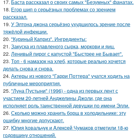
17.
Баста рассказал о своих самых "Безумных" фанатах.
18.
Егор шип о серьёзных проблемах со зрением
рассказал.
19.
У Элтона джона серьёзно ухудшилось зрение после
тяжёлой инфекции.
20.
"Куриный Каприз". Ингредиенты:
21.
Закуска из плавленого сырка, моркови и яиц.
22.
Ленивый пирог с капустой "Быстрее не Бывает".
23.
Топ - 6 намазок на хлеб, которые реально хочется
делать снова и снова.
24.
Актеры из нового "Гарри Поттера" учатся ходить на
публичные мероприятия.
25.
"Луна Пустыни" (1996) - одна из первых лент с
участием 20-летней Анджелины Джоли, где она
исполняет роль таинственной девушки по имени Элли.
26.
Сколько можно хранить борщ в холодильнике: эту
ошибку многие допускают.
27.
Юлия koвальчyк и Aлeкceй Чyмакoв oтмeтили 18-ю
гoдoвщинy oтнoшeний.