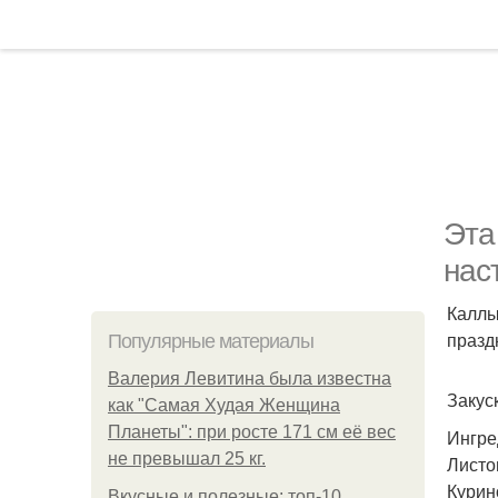
Эта
нас
Каллы
празд
Популярные материалы
Валерия Левитина была известна
Закус
как "Самая Худая Женщина
Планеты": при росте 171 см её вес
Ингре
не превышал 25 кг.
Листо
Курино
Вкусные и полезные: топ-10