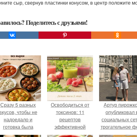
чините сыр, свернув пластинки конусом, в центр положите м
авилось? Поделитесь с друзьями!
Сразу 5 разных
Освободиться от
Артур пирожк
вкусов, чтобы не
токсинов: 11
опубликовал 
надоедало и
рецептов
социальных се
готовка была
эффективной
трогательное ф
проще.
детокс-программы
с супругой