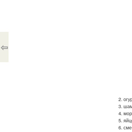
⇦
2. ог
3. ша
4. мо
5. яй
6. см