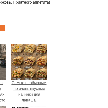
орковь. Приятного аппетита!
ов
Самые необычные,
в
но очень вкусные
тях
начинки для
ото
лаваша.