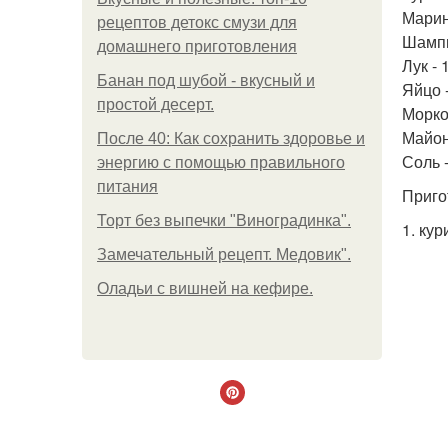
Марин
рецептов детокс смузи для
Шампи
домашнего приготовления
Лук - 
Банан под шубой - вкусный и
Яйцо -
простой десерт.
Морков
Майоне
После 40: Как сохранить здоровье и
Соль -
энергию с помощью правильного
питания
Приго
Торт без выпечки "Виноградинка".
1. ку
Замечательный рецепт. Медовик".
Оладьи с вишней на кефире.