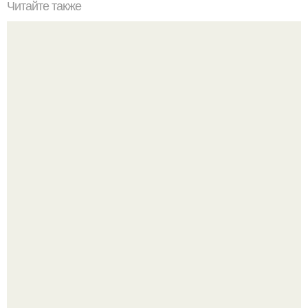
Читайте также
16 кулинарных хитростей от домохозяек.
Кабачковая запеканка с фаршем и помидорами.