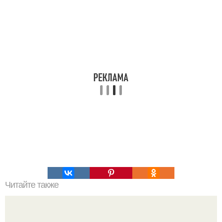
Читайте также