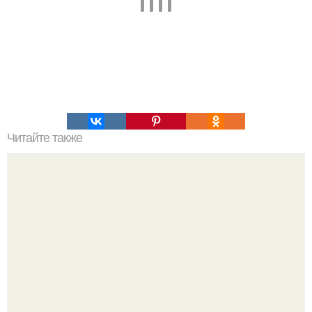
Читайте также
Сыровяленая колбаса с нитритной солью в домашних
условиях. Мы готовим сами: сыровяленая домашняя
колбаса.