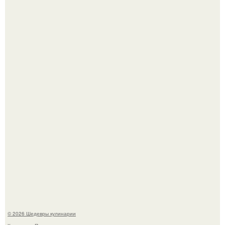
Сын Луи де фюнеса, который выбрал свой путь.
Самая популярная еда летом - мороженое.
© 2026 Шедевры кулинарии