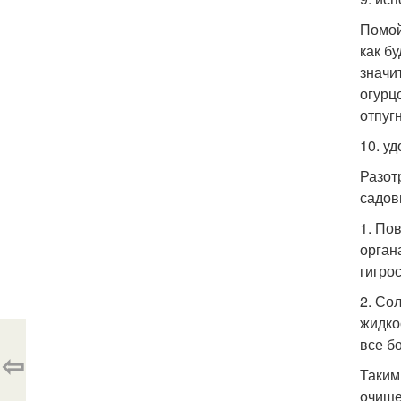
Помой
как б
значи
огурц
отпуг
10. у
Разот
садов
1. По
орган
гигро
2. Со
жидко
все б
⇦
Таким
очище