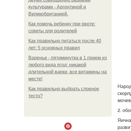
культурами - Аргентиной и
Великобританией.
Как помочь ребенку при рвоте:
советы для родителей
Как правильно питаться после 40
лет: 5 основных правил
Варенье - пятиминутка в 1 прием из
любого вида ягод: никакой
длительной варки, все витамины на
месте!
Народ
Как правильно выбрать слоеное
скорл
тесто?
мочев
2. об
Яична
разви