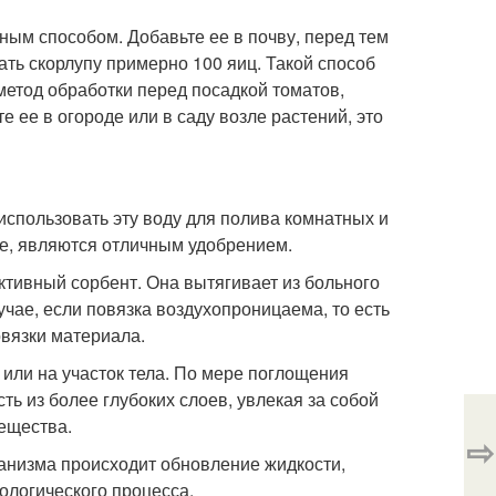
ным способом. Добавьте ее в почву, перед тем
ать скорлупу примерно 100 яиц. Такой способ
метод обработки перед посадкой томатов,
е ее в огороде или в саду возле растений, это
 использовать эту воду для полива комнатных и
е, являются отличным удобрением.
активный сорбент. Она вытягивает из больного
учае, если повязка воздухопроницаема, то есть
овязки материала.
н или на участок тела. По мере поглощения
ть из более глубоких слоев, увлекая за собой
вещества.
⇨
ганизма происходит обновление жидкости,
ологического процесса.