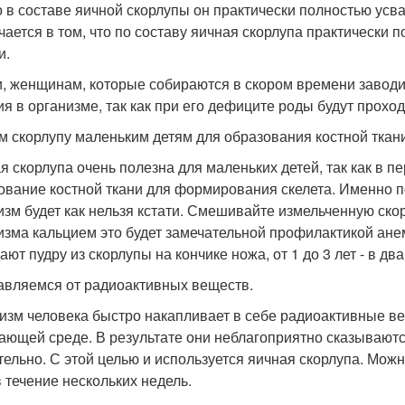
о в составе яичной скорлупы он практически полностью усв
чается в том, что по составу яичная скорлупа практически 
и.
и, женщинам, которые собираются в скором времени заводи
ия в организме, так как при его дефиците роды будут проход
ем скорлупу маленьким детям для образования костной ткан
я скорлупа очень полезна для маленьких детей, так как в п
ование костной ткани для формирования скелета. Именно п
изм будет как нельзя кстати. Смешивайте измельченную ск
изма кальцием это будет замечательной профилактикой анеми
ают пудру из скорлупы на кончике ножа, от 1 до 3 лет - в дв
бавляемся от радиоактивных веществ.
изм человека быстро накапливает в себе радиоактивные ве
ающей среде. В результате они неблагоприятно сказываютс
тельно. С этой целью и используется яичная скорлупа. Мож
в течение нескольких недель.