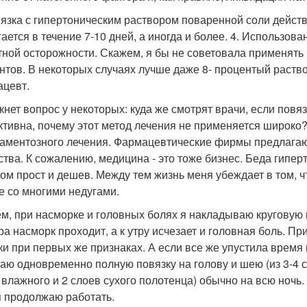
вязка с гипертоническим раствором поваренной соли действ
гается в течение 7-10 дней, а иногда и более. 4. Использов
тной осторожности. Скажем, я бы не советовала применять
нтов. В некоторых случаях лучше даже 8- процентый раств
цевт.
кнет вопрос у некоторых: куда же смотрят врачи, если повя
тивна, почему этот метод лечения не применяется широко? 
аментозного лечения. Фармацевтические фирмы предлагают
ства. К сожалению, медицина - это тоже бизнес. Беда гиперт
ом прост и дешев. Между тем жизнь меня убеждает в том, чт
е со многими недугами.
м, при насморке и головных болях я накладываю круговую по
ра насморк проходит, а к утру исчезает и головная боль. 
ки при первых же признаках. А если все же упустила время 
лаю одновременно полную повязку на голову и шею (из 3-4 сл
 влажного и 2 слоев сухого полотенца) обычно на всю ночь.
я продолжаю работать.