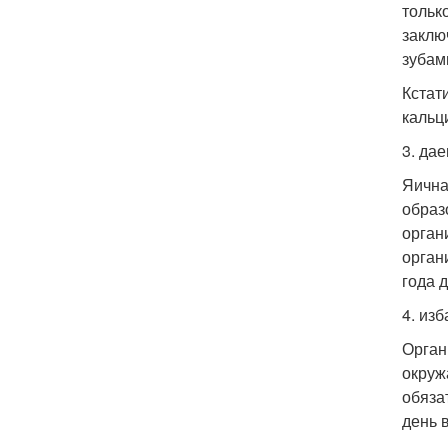
тольк
заклю
зубам
Кстат
кальц
3. да
Яична
образ
орган
орган
года д
4. из
Орган
окруж
обяза
день 