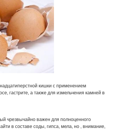
енадцатиперстной кишки с применением
се, гастрите, а также для измельчения камней в
орый чрезвычайно важен для полноценного
ти в составе соды, гипса, мела, но , внимание,