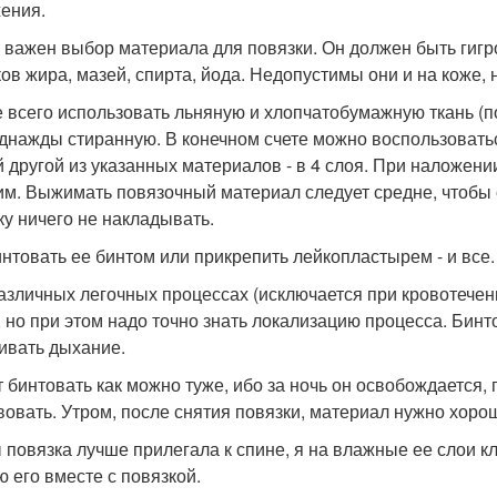
ения.
 важен выбор материала для повязки. Он должен быть гигро
ков жира, мазей, спирта, йода. Недопустимы они и на коже,
 всего использовать льняную и хлопчатобумажную ткань (п
однажды стиранную. В конечном счете можно воспользоватьс
 другой из указанных материалов - в 4 слоя. При наложени
им. Выжимать повязочный материал следует средне, чтобы 
ку ничего не накладывать.
нтовать ее бинтом или прикрепить лейкопластырем - и все.
азличных легочных процессах (исключается при кровотечени
, но при этом надо точно знать локализацию процесса. Бинто
ивать дыхание.
 бинтовать как можно туже, ибо за ночь он освобождается, 
вовать. Утром, после снятия повязки, материал нужно хоро
 повязка лучше прилегала к спине, я на влажные ее слои к
ю его вместе с повязкой.