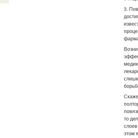
3. По
дости
извес
проце
фарма
Возни
эффек
медик
лекар
слишк
борьб
Скаже
полто
повяз
то де
слоев
этом 