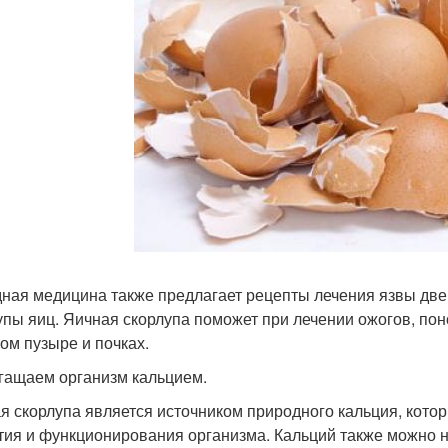
ная медицина также предлагает рецепты лечения язвы дв
упы яиц. Яичная скорлупа поможет при лечении ожогов, поно
ом пузыре и почках.
огащаем организм кальцием.
я скорлупа является источником природного кальция, кот
тия и функционирования организма. Кальций также можно най