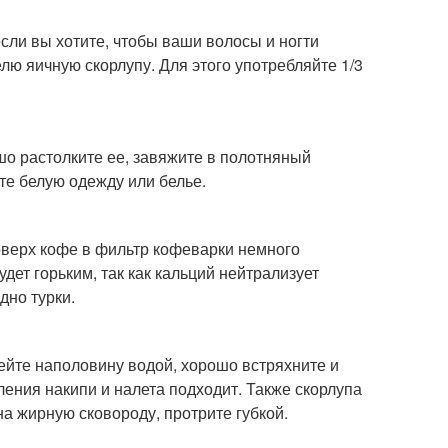
если вы хотите, чтобы ваши волосы и ногти
елю яичную скорлупу. Для этого употребляйте 1/3
о растолките ее, завяжите в полотняный
те белую одежду или белье.
поверх кофе в фильтр кофеварки немного
удет горьким, так как кальций нейтрализует
дно турки.
лейте наполовину водой, хорошо встряхните и
аления накипи и налета подходит. Также скорлупа
на жирную сковороду, протрите губкой.