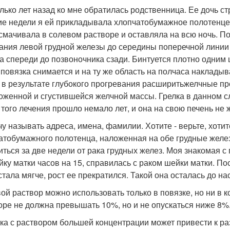
лько лет назад ко мне обратилась родственница. Ее дочь ст
ие недели я ей прикладывала хлопчатобумажное полотенцеп
 смачивала в солевом растворе и оставляла на всю ночь. По
ания левой грудной железы до середины поперечной линии ж
а спереди до позвоночника сзади. Бинтуется плотно одним 
 повязка снимается и на ту же область на полчаса накладыва
 в результате глубокого прогревания расширитьжелчные пр
оженной и сгустившейся желчной массы. Грелка в данном сл
 того лечения прошло немало лет, и она на свою печень не 
у называть адреса, имена, фамилии. Хотите - верьте, хотите
атобумажного полотенца, наложенная на обе грудные желез
иться за две недели от рака грудных желез. Моя знакомая
йку матки часов на 15, справилась с раком шейки матки. По
 стала мягче, рост ее прекратился. Такой она осталась до н
ой раствор можно использовать только в повязке, но ни в к
оре не должна превышать 10%, но и не опускаться ниже 8%
ка с раствором большей концентрации может привести к ра