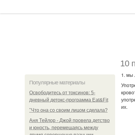
10 
1. мы
Популярные материалы
Употр
крово
Освободитесь от токсинов: 5-
употр
дневный детокс-программа Eat&Fit
их.
"Что она со своим лицом сделала?
Аня Тейлор - Джой провела детство
и юность, перемещаясь между
двумя совершенно разными