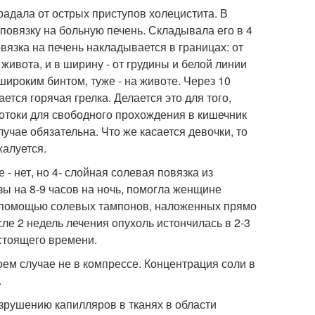
радала от острых приступов холецистита. В
овязку на больную печень. Складывала его в 4
вязка на печень накладывается в границах: от
ивота, и в ширину - от грудины и белой линии
широким бинтом, туже - на животе. Через 10
ется горячая грелка. Делается это для того,
отоки для свободного прохождения в кишечник
учае обязательна. Что же касается девочки, то
жалуется.
 - нет, но 4- слойная солевая повязка из
ы на 8-9 часов на ночь, помогла женщине
 с помощью солевых тампонов, наложенных прямо
сле 2 недель лечения опухоль истончилась в 2-3
астоящего времени.
оем случае не в компрессе. Концентрация соли в
.
зрушению капилляров в тканях в области