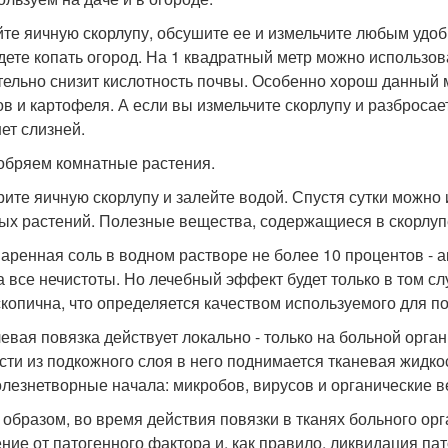
те яичную скорлупу, обсушите ее и измельчите любым удоб
удете копать огород. На 1 квадратный метр можно использов
тельно снизит кислотность почвы. Особенно хорош данный 
ов и картофеля. А если вы измельчите скорлупу и разбросает
нет слизней.
добряем комнатные растения.
рите яичную скорлупу и залейте водой. Спустя сутки можно
ых растений. Полезные вещества, содержащиеся в скорлуп
варенная соль в водном растворе не более 10 процентов - 
а все нечистоты. Но лечебный эффект будет только в том сл
скопична, что определяется качеством используемого для п
левая повязка действует локально - только на больной орга
сти из подкожного слоя в него поднимается тканевая жидкос
олезнетворные начала: микробов, вирусов и органические 
 образом, во время действия повязки в тканях больного ор
ние от патогенного фактора и, как правило, ликвидация пат