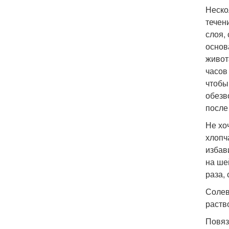
Неско
течен
слоя,
основ
живот
часов
чтобы
обезв
после
Не хоч
хлопч
избав
на ше
раза,
Солев
раств
Повяз