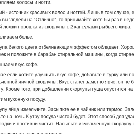
репляем волосы и ногти.
ий - источник красивых волос и ногтей. Лишь в том случае, 
а выглядели на "Отлично", то принимайте хотя бы раз в нед
й ложки порошка из скорлупы с 2 капсулами рыбьего жира.
беливаем белье.
упа белого цвета отбеливающим эффектом обладает. Хорош
ек и положите в барабан стиральной машины, когда стирае
учшаем вкус кофе.
чае если хотите улучшить вкус кофе, добавьте в турку или 
ьченной яичной скорлупы. Вкус станет заметно ярче, он не б
ту. Кроме того, при добавлении скорлупы гуща опустится на 
стим кухонную посуду.
упу яйца измельчите. Засыпьте ее в чайник или термос. За
ьте на ночь. К утру посуда чистой будет. Этот способ для уд
родки и противни чистит. Насыпьте измельченную скорлупу 
ользуем на даче и в огороде.