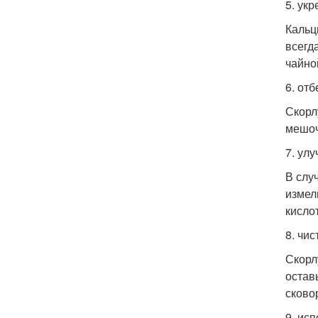
5. ук
Кальц
всегд
чайно
6. от
Скорл
мешоч
7. ул
В слу
измел
кисло
8. чи
Скорл
остав
сково
9. исп