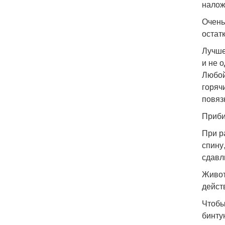
налож
Очень
остат
Лучше
и не 
Любой
горяч
повяз
Приби
При р
спину
сдавл
Живот
дейст
Чтобы
бинту