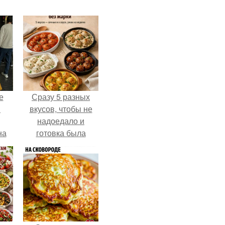
е
Сразу 5 разных
в
вкусов, чтобы не
надоедало и
на
готовка была
о
проще.
е.