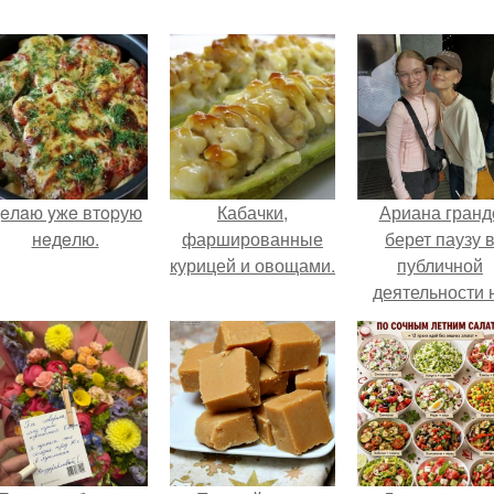
eлaю yжe втopую
Кабачки,
Ариана гранд
нeдeлю.
фаршированные
берет паузу 
курицей и овощами.
публичной
деятельности 
фоне слухов 
своем здоровь