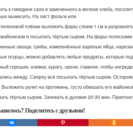
ить к говядине сала и замоченного в молоке хлеба, посолит
ошо вымесить. На лист фольги или.
тиленовой плёнки выложить фарш слоем 1 см и разровнять 
майонезом и посыпать тёртым сыром. На фарш полосками
енные овощи, грибы, измельчённые варёные яйца, нареза
ые огурцы, можно добавлять любые продукты, которые под
ёный горошек, оливки, курагу, орехи, главное, чтобы ингред
ались между. Сверху всё посыпать тёртым сыром. Осторожн
. Выложить рулет на противень, густо обмазать его майонез
ать тёртым сыром. Запекать в духовке 20-30 мин. Приятног
авилось? Поделитесь с друзьями!