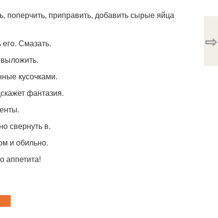
ь, поперчить, приправить, добавить сырые яйца
⇨
его. Смазать.
 выложить.
нные кусочками.
скажет фантазия.
иенты.
о свернуть в.
ом и обильно.
о аппетита!