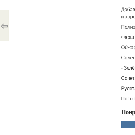
Добав
и хор
⇦
Полиэ
Фарш 
Обжар
Солён
- Зел
Сочет
Рулет
Посып
Понр