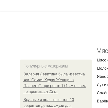
Мяс
Мясо 
Популярные материалы
Молоко
Валерия Левитина была известна
Яйцо 
как "Самая Худая Женщина
Лук и
Планеты": при росте 171 см её вес
не превышал 25 кг.
Солён
Вкусные и полезные: топ-10
Варён
рецептов детокс смузи для