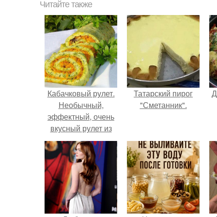
Читайте также
Кабачковый рулет.
Татарский пирог
Д
Необычный,
"Сметанник".
эффектный, очень
вкусный рулет из
кабачков с грибами.