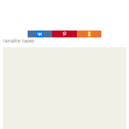
Читайте также
6 добавок к варенью, с которыми оно получится
волшебным.