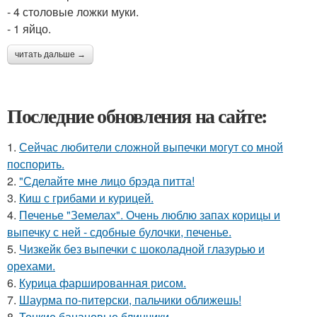
- 4 столовые ложки муки.
- 1 яйцо.
читать дальше →
Последние обновления на сайте:
1.
Сейчас любители сложной выпечки могут со мной
поспорить.
2.
"Сделайте мне лицо брэда питта!
3.
Киш с грибами и курицей.
4.
Печенье "Земелах". Очень люблю запах корицы и
выпечку с ней - сдобные булочки, печенье.
5.
Чизкейк без выпечки с шоколадной глазурью и
орехами.
6.
Курица фаршированная рисом.
7.
Шаурма по-питерски, пальчики оближешь!
8.
Тонкие банановые блинчики.