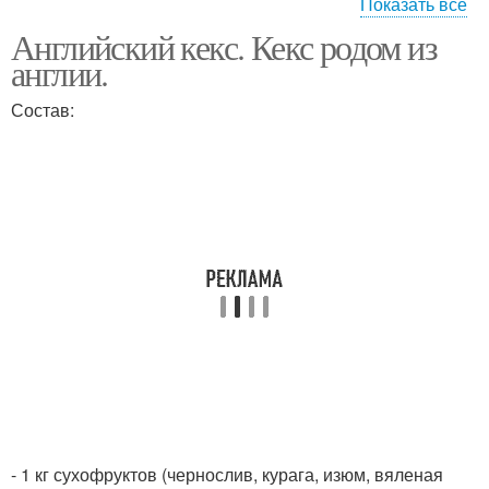
Показать все
Английский кекс. Кекс родом из
Морковный кекс
Кекс на кефире
англии.
Состав:
Пышный кекс
Фруктовый кекс
Кекс на пару
Кекс из англии
- 1 кг сухофруктов (чернослив, курага, изюм, вяленая