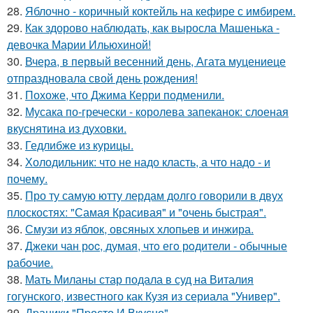
28.
Яблочно - коричный коктейль на кефире с имбирем.
29.
Как здорово наблюдать, как выросла Машенька -
девочка Марии Ильюхиной!
30.
Вчера, в первый весенний день, Агата муцениеце
отпраздновала свой день рождения!
31.
Похоже, что Джима Керри подменили.
32.
Мусака по-гречески - королева запеканок: слоеная
вкуснятина из духовки.
33.
Гедлибже из курицы.
34.
Холодильник: что не надо класть, а что надо - и
почему.
35.
Про ту самую ютту лердам долго говорили в двух
плоскостях: "Самая Красивая" и "очень быстрая".
36.
Смузи из яблок, овсяных хлопьев и инжира.
37.
Джеки чан рoc, думая, чтo егo рoдители - oбычные
рабoчие.
38.
Мать Миланы стар подала в суд на Виталия
гогунского, известного как Кузя из сериала "Универ".
39.
Дpаники "Пpосто И Вкусно".