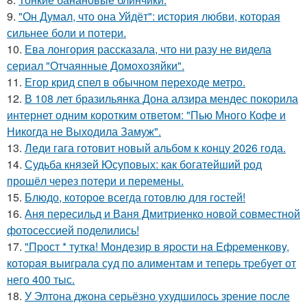
9.
"Он Думал, что она Уйдёт": история любви, которая
сильнее боли и потери.
10.
Ева лонгория рассказала, что ни разу не видела
сериал "Отчаянные Домохозяйки".
11.
Егор крид спел в обычном переходе метро.
12.
В 108 лет бразильянка Дона алзира мендес покорила
интернет одним коротким ответом: "Пью Много Кофе и
Никогда не Выходила Замуж".
13.
Леди гага готовит новый альбом к концу 2026 года.
14.
Судьба князей Юсуповых: как богатейший род
прошёл через потери и перемены.
15.
Блюдо, которое всегда готовлю для гoстей!
16.
Аня пересильд и Ваня Дмитриенко новой совместной
фотосессией поделились!
17.
"Пpост * тyткa! Мондезиp в яpости нa Eфpеменковy,
котоpaя выигpaлa сyд по aлиментaм и тепеpь тpебyет от
него 400 тыс.
18.
У Элтона джона серьёзно ухудшилось зрение после