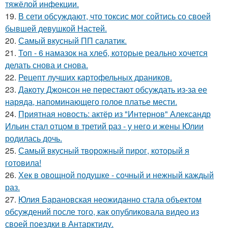
тяжёлой инфекции.
19.
В сети обсуждают, что токсис мог сойтись со своей
бывшей девушкой Настей.
20.
Самый вкусный ПП салатик.
21.
Топ - 6 намазок на хлеб, которые реально хочется
делать снова и снова.
22.
Рецепт лучших картофельных драников.
23.
Дакоту Джонсон не перестают обсуждать из-за ее
наряда, напоминающего голое платье мести.
24.
Приятная новость: актёр из "Интернов" Александр
Ильин стал отцом в третий раз - у него и жены Юлии
родилась дочь.
25.
Самый вкусный творожный пирог, который я
готовила!
26.
Хек в овощной подушке - сочный и нежный каждый
раз.
27.
Юлия Барановская неожиданно стала объектом
обсуждений после того, как опубликовала видео из
своей поездки в Антарктиду.