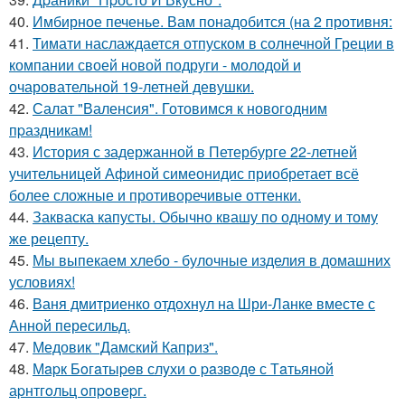
40.
Имбирное печенье. Вам понадобится (на 2 противня:
41.
Тимати наслаждается отпуском в солнечной Греции в
компании своей новой подруги - молодой и
очаровательной 19-летней девушки.
42.
Салат "Валенсия". Готовимся к новогодним
пpаздникам!
43.
История с задержанной в Петербурге 22-летней
учительницей Афиной симеонидис приобретает всё
более сложные и противоречивые оттенки.
44.
Закваска капусты. Обычно квашу по одному и тому
же рецепту.
45.
Мы выпекаем хлебо - булочные изделия в домашних
условиях!
46.
Ваня дмитриенко отдохнул на Шри-Ланке вместе с
Анной пересильд.
47.
Медовик "Дамский Каприз".
48.
Мapк Бoгaтыpeв слyхи o paзвoдe с Тaтьянoй
аpнтгoльц oпpoвepг.