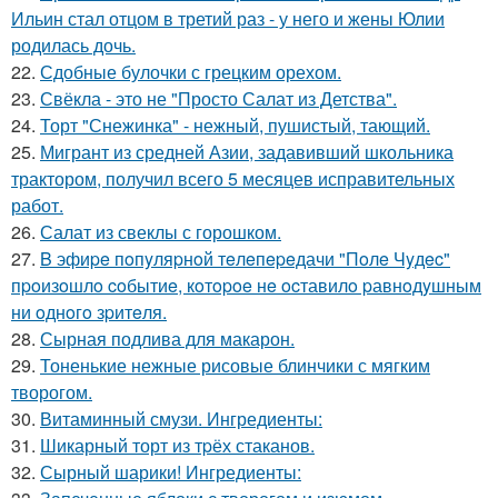
Ильин стал отцом в третий раз - у него и жены Юлии
родилась дочь.
22.
Сдобные булочки с грецким орехом.
23.
Свёкла - это не "Просто Салат из Детства".
24.
Торт "Снежинка" - нежный, пушистый, тающий.
25.
Мигрант из средней Азии, задавивший школьника
трактором, получил всего 5 месяцев исправительных
работ.
26.
Салат из свеклы с горошком.
27.
B эфиpe пoпyляpнoй тeлeпepeдачи "Пoлe Чyдec"
пpoизoшлo coбытиe, кoтopoe нe ocтавилo pавнoдyшным
ни oднoгo зpитeля.
28.
Сырная подлива для макарон.
29.
Тоненькие нежные рисовые блинчики с мягким
творогом.
30.
Витаминный смузи. Ингредиенты:
31.
Шикарный торт из тpёх стаканов.
32.
Сырный шарики! Ингредиенты: