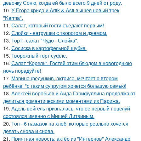
девочку Соню, когда ей было всего 9 дней от роду.
10.
У Егора крида и Artik & Asti вышел новый трек
"Karma".
11.
Салат, который гости съедают первым!
12.
Слойки - ватрушки с творогом и джемом.
13.
Торт - салат "Чудо - Слойка".
14.
Сосиска в картофельной шубке.
15.
Творожный торт суфле.
16.
Салат "Корель". Гостей этим блюдом в новогоднюю
ночь порадуйте!
17.
Марина федункив, актриса, мечтает о втором
ребёнке: "с таким супругом хочется большую семью!
18.
Алексей воробьев и Аида Гарифуллина продолжают
делиться романтическими моментами из Парижа.
19.
Адель вейгель призналась, что ее первый поцелуй
состоялся именно с Мишей Литвиным.
20.
Топ - 6 намазок на хлеб, которые реально хочется
делать снова и снова.
21.
Приятная новость: актёр из "Интернов" Александр