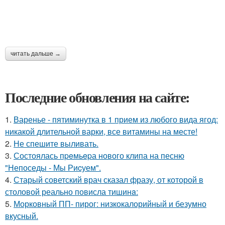
читать дальше →
Последние обновления на сайте:
1.
Варенье - пятиминутка в 1 прием из любого вида ягод:
никакой длительной варки, все витамины на месте!
2.
Не спешите выливать.
3.
Состоялась пpeмьepа нового клипа на песню
"Непоседы - Мы Риcуем".
4.
Старый советский врач сказал фразу, от которой в
столовой реально повисла тишинa:
5.
Морковный ПП- пирог: низкокалорийный и безумно
вкусный.