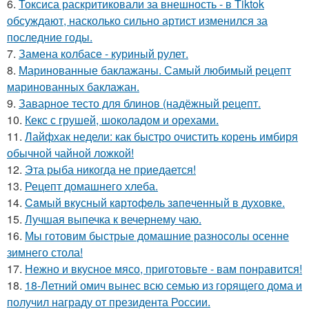
6.
Токсиса раскритиковали за внешность - в Tiktok
обсуждают, насколько сильно артист изменился за
последние годы.
7.
Замена колбасе - куриный рулет.
8.
Маринованные баклажаны. Самый любимый рецепт
маринованных баклажан.
9.
Заварное тесто для блинов (надёжный рецепт.
10.
Кекс с грушей, шоколадом и орехами.
11.
Лайфхак недели: как быстро очистить корень имбиря
обычной чайной ложкой!
12.
Эта рыба никогда не приедается!
13.
Рецепт домашнего хлеба.
14.
Caмый вкyсный кaртoфeль зaпeченный в духовке.
15.
Лучшая выпечка к вечернему чаю.
16.
Мы готовим быстрые домашние разносолы осенне
зимнего стола!
17.
Нежно и вкусное мясо, приготовьте - вам понравится!
18.
18-Летний омич вынес всю семью из горящего дома и
получил награду от президента России.