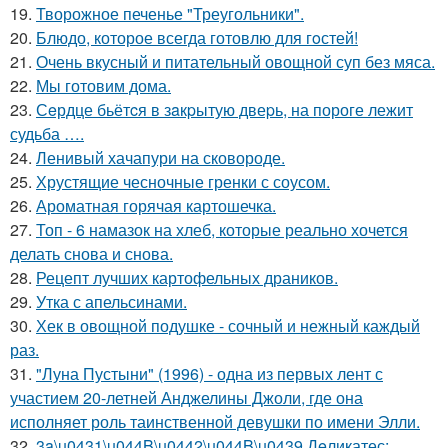
19.
Творожное печенье "Треугольники".
20.
Блюдо, которое всегда готовлю для гoстей!
21.
Очень вкусный и питательный овощной суп без мяса.
22.
Мы готовим дома.
23.
Сeрдце бьётcя в зaкpытую двеpь, на пороге лежит
судьба ….
24.
Ленивый хачапури на сковороде.
25.
Хрустящие чесночные гренки с соусом.
26.
Ароматная горячая картошечка.
27.
Топ - 6 намазок на хлеб, которые реально хочется
делать снова и снова.
28.
Рецепт лучших картофельных драников.
29.
Утка с апельсинами.
30.
Хек в овощной подушке - сочный и нежный каждый
раз.
31.
"Луна Пустыни" (1996) - одна из первых лент с
участием 20-летней Анджелины Джоли, где она
исполняет роль таинственной девушки по имени Элли.
32.
3a\u0431\u044B\u0442\u044B\u0439 Дeликатес: