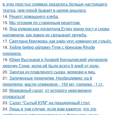
в этих простых снимках оказалось больше настоящего
театра, чем порой бывает в целом аншлаге.
14.
Рецепт домашнего хлеба.
15.
Мы готовим по старинным рецептам.
16.
Яна рудковская посвятила Егору криду пост и снова
напомнила, как давно их связывает дружба.
17.
Светлана Крючкова: как один укус изменил её судьбу.
18.
Хейли бибер обложку Time с брендом Rhode
покорила.
19.
Юлия Высоцкая и Андрей Кончаловский удочерили
девочку Соню, когда ей было всего 9 дней от роду.
20.
Закуска из плавленого сырка, моркови и яиц.
21.
Запеченные перепелки. Необходимио: на 8
перепелок, масло оливковое - 150 мл, паприка - 1 ст.
22.
Морковный салат, от которого невозможно
оторваться!
23.
Салат "Сытый КУМ" на праздничный стол.
24.
Лишь в том случае, если вам кажется, что это
изображение отредактировано в фотошопе, то мы