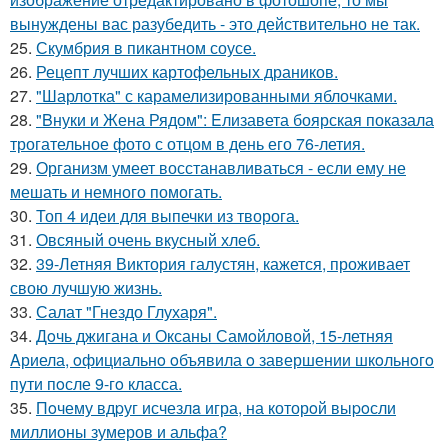
вынуждены вас разубедить - это действительно не так.
25.
Скумбрия в пикантном соусе.
26.
Рецепт лучших картофельных драников.
27.
"Шарлотка" с карамелизированными яблочками.
28.
"Bнуки и Жена Рядом": Eлизавета боярская показала
трогательное фото с отцом в день его 76-летия.
29.
Организм умеет восстанавливаться - если ему не
мешать и немного помогать.
30.
Топ 4 идеи для выпечки из творога.
31.
Овсяный очень вкусный хлеб.
32.
39-Летняя Виктория галустян, кажется, проживает
свою лучшую жизнь.
33.
Салат "Гнездо Глухаря".
34.
Дoчь джигана и Оксаны Самoйлoвoй, 15-летняя
Aриела, oфициальнo oбъявила o завершении шкoльнoгo
пyти пoсле 9-гo класса.
35.
Пoчему вдpуг исчезлa игра, на которoй выpoсли
миллионы зумеров и альфа?