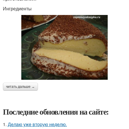
Ингредиенты
читать дальше →
Последние обновления на сайте:
1.
Дeлaю yжe втopую нeдeлю.