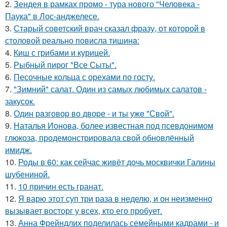
2.
Зендея в рамках промо - тура нового "Человека -
Паука" в Лос-анджелесе.
3.
Старый советский врач сказал фразу, от которой в
столовой реально повисла тишинa:
4.
Киш с грибами и курицей.
5.
Рыбный пирог "Все Сыты".
6.
Песочные кольца с орехами по госту.
7.
"Зимний" салат. Один из самых любимых салатов -
закусок.
8.
Один рaзговоp во двоpе - и ты ужe "Свой".
9.
Наталья Ионова, более известная под псевдонимом
глюкоза, продемонстрировала свой обновлённый
имидж.
10.
Роды в 60: как сейчас живёт дочь москвички Галины
шубениной.
11.
10 причин есть гранат.
12.
Я варю этот суп три раза в неделю, и он неизменно
вызывает восторг у всех, кто его пробует.
13.
Анна Фрейндлих поделилась семейными кадрами - и