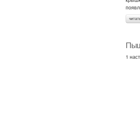
появл
читат
Пыш
1 нас