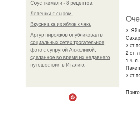
Соус ткемали - 8 рецептов.
Лепешки с сыром.
Оче
Вкусняшка из яблок к чаю.
2. Яйц
Артур пирожков опубликовал в
Сахар 
социальных сетях трогательное
2 ст п
фото с супругой Анжеликой,
2 ст. 
сделанное во время их недавнего
1 ч. л.
путешествия в Италию.
Пакет
2 ст п
Приго