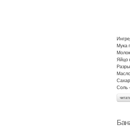
Ингре
Мука 
Молок
Яйцо 
Разры
Масло 
Сахар
Соль 
читат
Бан