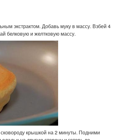
ьным экстрактом. Добавь муку в массу. Взбей 4
шай белковую и желтковую массу.
 сковороду крышкой на 2 минуты. Подними
 оладьи на другую сторону и готовь до