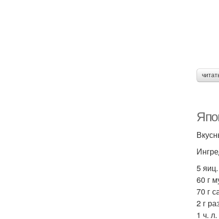
читат
Япо
Вкусн
Ингре
5 яиц.
60 г м
70 г с
2 г р
1 ч. л