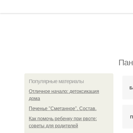
Пан
Популярные материалы
Б
Отличное начало: детоксикация
дома
Печенье "Сметанное". Состав.
П
Как помочь ребенку при рвоте:
советы для родителей