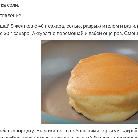
ка соли.
товление:
шай 5 желтков с 40 г сахара, солью, разрыхлителем и ванил
 с 30 г сахара. Аккуратно перемешай и взбей еще раз. Сме
рей сковородку. Выложи тесто небольшими Горками, закрой
у, добавь еще немного теста на каждый блинчик, переверни