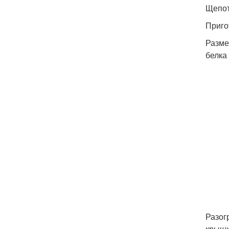
Щепот
Приго
Разме
белка
Разог
крышк