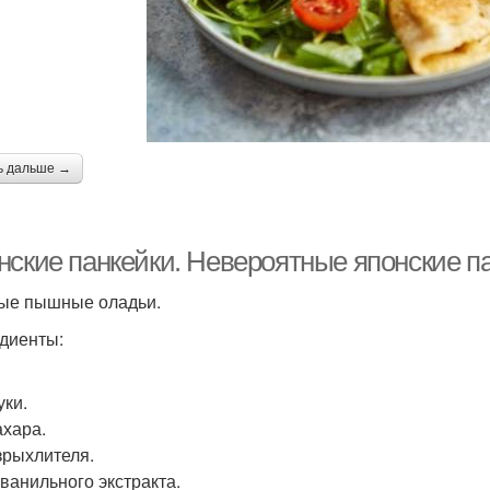
ь дальше →
нские панкейки. Невероятные японские па
ые пышные оладьи.
диенты:
уки.
ахара.
азрыхлителя.
. ванильного экстракта.