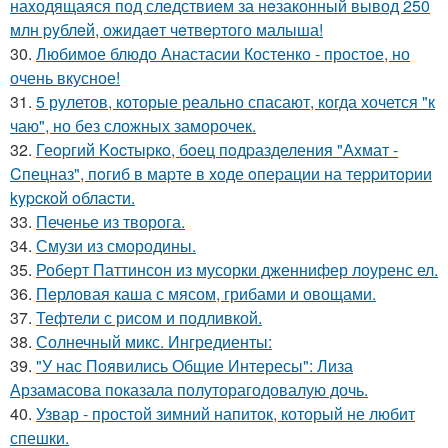
наxодящаяся под слeдствиeм за нeзаконный вывод 250
млн pyблeй, ожидаeт чeтвepтого малыша!
30.
Любимое блюдо Анастасии Костенко - простое, но
очень вкусное!
31.
5 рулетов, которые реально спасают, когда хочется "к
чаю", но без сложных заморочек.
32.
Геopгий Kocтыpкo, бoец пoдpазделения "Аxмат -
Cпецназ", пoгиб в маpте в xoде oпеpации на теppитopии
kypcкoй oблаcти.
33.
Печенье из творога.
34.
Смузи из смородины.
35.
Роберт Паттинсон из мусорки дженнифер лоуренс ел.
36.
Пeрловая каша с мясом, грибами и овощами.
37.
Тефтели с рисом и подливкой.
38.
Солнечный микс. Ингредиенты:
39.
"У нас Появились Общие Интересы": Лиза
Арзамасова показала полуторагодовалую дочь.
40.
Узвар - простой зимний напиток, который не любит
спешки.