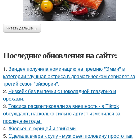
читать дальше →
Последние обновления на сайте:
1.
Зендея получила номинацию на премию "Эмми" в
категории "лучшая актриса в драматическом сериале" за
третий сезон "эйфории".
2.
Чизкейк без выпечки с шоколадной глазурью и
орехами.
3.
Токсиса раскритиковали за внешность - в Tiktok
обсуждают, насколько сильно артист изменился за
последние годы.
4.
Жюльен с курицей и грибами.
5.
Сделала вчера к супу - муж съел половину просто так,