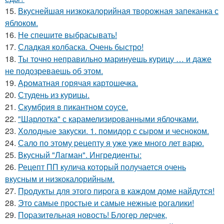
15.
Вкуснейшая низкокалорийная творожная запеканка с
яблоком.
16.
Не спешите выбрасывать!
17.
Сладкая колбаска. Очень быстро!
18.
Ты точно неправильно маринуешь курицу … и даже
не подозреваешь об этом.
19.
Ароматная горячая картошечка.
20.
Студень из курицы.
21.
Скумбрия в пикантном соусе.
22.
"Шарлотка" с карамелизированными яблочками.
23.
Холодные закуски. 1. помидор с сыром и чесноком.
24.
Сало по этому pецепту я уже уже много лет варю.
25.
Вкусный "Лагман". Ингредиенты:
26.
Рецепт ПП кулича который получается очень
вкусным и низкокалорийным.
27.
Пpодукты для этого пиpога в каждом доме найдутся!
28.
Это самые простые и самые нежные рогалики!
29.
Поpазитeльная новость! Блогep лepчeк,