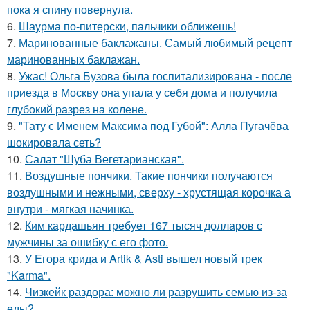
пока я спину повернула.
6.
Шаурма по-питерски, пальчики оближешь!
7.
Маринованные баклажаны. Самый любимый рецепт
маринованных баклажан.
8.
Ужас! Ольга Бузова была госпитализирована - после
приезда в Москву она упала у себя дома и получила
глубокий разрез на колене.
9.
"Тату с Именем Максима под Губой": Алла Пугачёва
шокировала сеть?
10.
Салат "Шуба Вегетарианская".
11.
Воздушные пончики. Такие пончики получаются
воздушными и нежными, сверху - хрустящая корочка а
внутри - мягкая начинка.
12.
Ким кардашьян требует 167 тысяч долларов с
мужчины за ошибку с его фото.
13.
У Егора крида и Artik & Asti вышел новый трек
"Karma".
14.
Чизкейк раздора: можно ли разрушить семью из-за
еды?