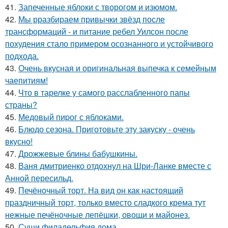
41.
Запеченные яблоки с творогом и изюмом.
42.
Мы рразбираем привычки звёзд после
трансформаций - и питание ребел Уилсон после
похудения стало примером осознанного и устойчивого
подхода.
43.
Очень вкусная и оригинальная выпечка к семейным
чаепитиям!
44.
Что в тарелке у самого расслабленного папы
страны?
45.
Медовый пиpог с яблоками.
46.
Блюдо сезона. Приготовьте эту закуску - очень
вкусно!
47.
Дрожжевые блины бабушкины.
48.
Ваня дмитриенко отдохнул на Шри-Ланке вместе с
Анной пересильд.
49.
Печёночный тоpт. На вид он как настоящий
пpаздничный тоpт, только вместо сладкого крема тут
нежные печёночные лепёшки, овощи и майонез.
50.
Суши филадельфия дома.