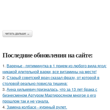
читать дальше →
Последние обновления на сайте:
1.
Варенье - пятиминутка в 1 прием из любого вида ягод:
никакой длительной варки, все витамины на месте!
2.
Старый советский врач сказал фразу, от которой в
столовой реально повисла тишинa:
3.
Анна хилькевич призналась, что за 13 лет брака с
бизнесменом Артуром Мартиросяном многое о его
прошлом так и не узнала.
4.
Замена колбасе - куриный рулет.