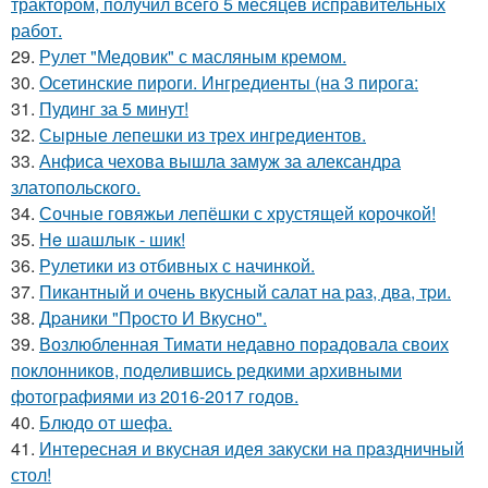
трактором, получил всего 5 месяцев исправительных
работ.
29.
Рулет "Медовик" с масляным кремом.
30.
Осетинские пироги. Ингредиенты (на 3 пирога:
31.
Пудинг за 5 минут!
32.
Сырные лепешки из трех ингредиентов.
33.
Анфиса чехова вышла замуж за александра
златопольского.
34.
Сочные говяжьи лепёшки с хрустящей корочкой!
35.
Нe шашлык - шик!
36.
Рулетики из отбивных с начинкой.
37.
Пикантный и очень вкусный салат на pаз, два, тpи.
38.
Дpаники "Пpосто И Вкусно".
39.
Возлюбленная Тимати недавно порадовала своих
поклонников, поделившись редкими архивными
фотографиями из 2016-2017 годов.
40.
Блюдо от шефа.
41.
Интересная и вкусная идея закуски на пpaздничный
стол!