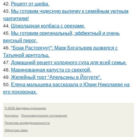
42.
Рецепт от шефа.
43.
Мы готовим чудесную выпечку к семейным уютным
чаепитиям!
44.
Шоколадная колбаса с орехами.
45.
Мы готовим оригинальный, эффектный и очень
вкусный пирог.
46.
"Брак Расторгнут": Марк Богатырев развелся с
Татьяной арнтгольц.
47.
Домашний рецепт холодного супа для всей семьи.
48.
Маринованная капуста со свеклой.
49.
Желейный торт "Апельсины в Йогурте".
50.
Елена малышева рассказала о Юрии Николаеве на
его похоронах.
© 2026 Шедевры кулинарии
Контакты
Пользовательское соглашение
Политика конфидециальности
Обратная связь