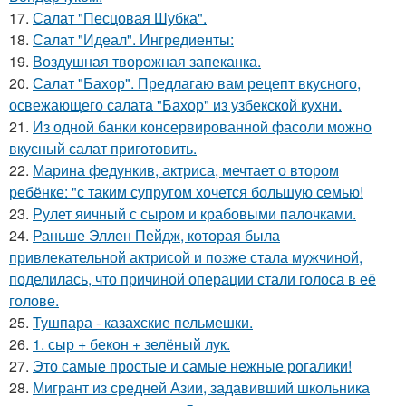
17.
Салат "Песцовая Шубка".
18.
Салат "Идеал". Ингредиенты:
19.
Воздушная творожная запеканка.
20.
Салат "Бахор". Предлагаю вам рецепт вкусного,
освежающего салата "Бахор" из узбекской кухни.
21.
Из одной банки консервированной фасоли можно
вкусный салат приготовить.
22.
Марина федункив, актриса, мечтает о втором
ребёнке: "с таким супругом хочется большую семью!
23.
Рулет яичный с сыром и крабовыми палочками.
24.
Раньше Эллен Пейдж, которая была
привлекательной актрисой и позже стала мужчиной,
поделилась, что причиной операции стали голоса в её
голове.
25.
Тушпара - казахские пельмешки.
26.
1. сыр + бекон + зелёный лук.
27.
Это самые простые и самые нежные рогалики!
28.
Мигрант из средней Азии, задавивший школьника