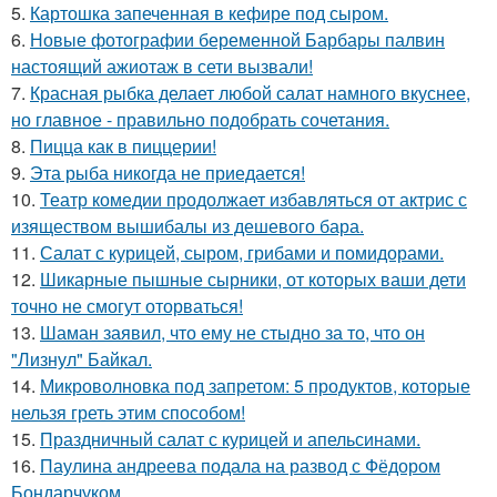
5.
Картошка запеченная в кефире под сыром.
6.
Новые фотографии беременной Барбары палвин
настоящий ажиотаж в сети вызвали!
7.
Красная рыбка делает любой салат намного вкуснее,
но главное - правильно подобрать сочетания.
8.
Пицца как в пиццерии!
9.
Эта рыба никогда не приедается!
10.
Театр комедии продолжает избавляться от актрис с
изяществом вышибалы из дешевого бара.
11.
Салат с курицей, сыром, грибами и помидорами.
12.
Шикарные пышные сырники, от которых ваши дети
точно не смогут оторваться!
13.
Шаман заявил, что ему не стыдно за то, что он
"Лизнул" Байкал.
14.
Микроволновка под запретом: 5 продуктов, которые
нельзя греть этим способом!
15.
Праздничный салат с курицей и апельсинами.
16.
Паулина андреева подала на развод с Фёдором
Бондарчуком.