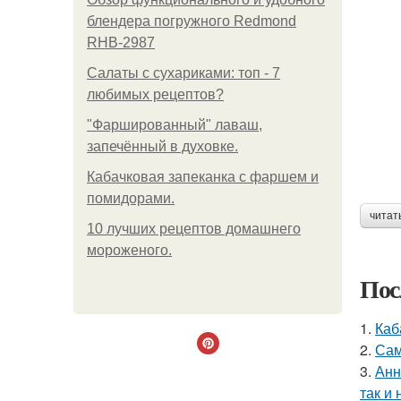
блендера погружного Redmond
RHB-2987
Салаты с сухариками: топ - 7
любимых рецептов?
"Фаршированный" лаваш,
запечённый в духовке.
Кабачковая запеканка с фаршем и
помидорами.
читат
10 лучших рецептов домашнего
мороженого.
Пос
1.
Каб
2.
Сам
3.
Анн
так и 