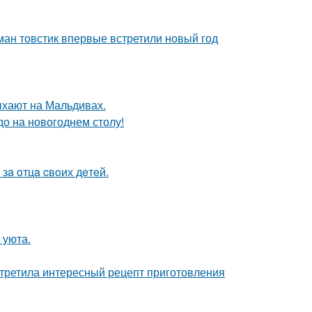
ман товстик впервые встретили новый год
ыхают на Мальдивах.
до на новогоднем столу!
зa oтцa cвoих дeтeй.
 уюта.
третила интересный рецепт приготовления