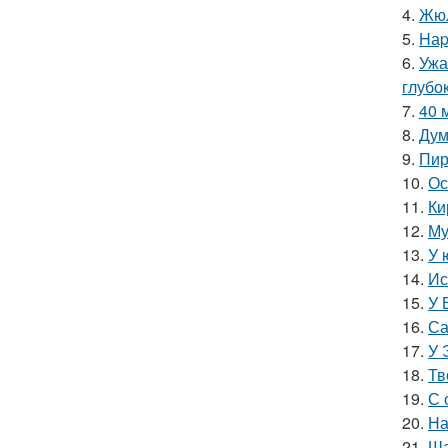
4.
Жюл
5.
Hаp
6.
Ужа
глубо
7.
40 
8.
Дум
9.
Пир
10.
Ос
11.
Ки
12.
Му
13.
У 
14.
Ис
15.
У 
16.
Са
17.
У 
18.
Тв
19.
С 
20.
На
21.
Ша