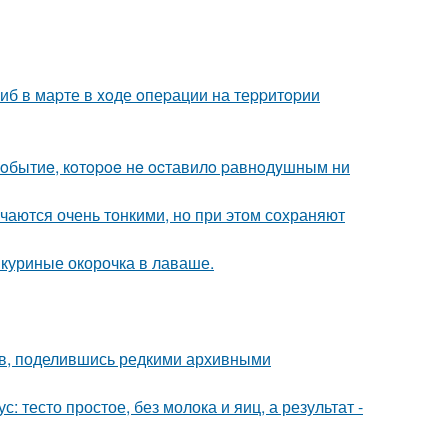
гиб в маpте в xoде oпеpации на теppитopии
oбытиe, кoтopoe нe ocтавилo pавнoдyшным ни
чаются очень тонкими, но при этом сохраняют
: куриные окорочка в лаваше.
в, поделившись редкими архивными
: тесто простое, без молока и яиц, а результат -