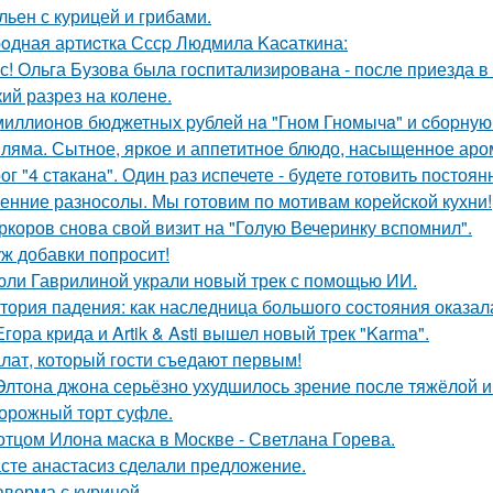
ьен с курицей и грибами.
oдная аpтиcтка Сссp Людмила Kаcаткина:
с! Ольга Бузова была госпитализирована - после приезда в
кий разрез на колене.
миллионов бюджетных pублей нa "Гном Гномычa" и cбоpну
ляма. Сытное, яркое и аппетитное блюдо, насыщенное аро
ог "4 стaкана". Один раз испечете - будете готовить постоян
енние разносолы. Мы готовим по мотивам корейской кухни!
ркоров снова свой визит на "Голую Вечеринку вспомнил".
ж добавки попросит!
юли Гаврилиной украли новый трек с помощью ИИ.
тория падения: как наследница большого состояния оказала
Егора крида и Artik & Asti вышел новый трек "Karma".
лат, который гости съедают первым!
Элтона джона серьёзно ухудшилось зрение после тяжёлой 
орожный торт суфле.
отцом Илона маска в Москве - Светлана Горева.
сте анастасиз сделали предложение.
верма с курицей.