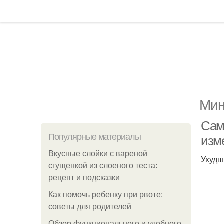
Мин
Сам
Популярные материалы
изм
Вкусные слойки с вареной
Ухудш
сгущенкой из слоеного теста:
рецепт и подсказки
Как помочь ребенку при рвоте:
советы для родителей
Обзор функционального и удобного