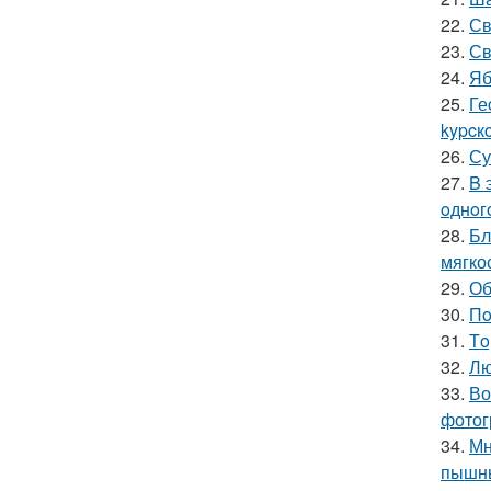
22.
Св
23.
Св
24.
Яб
25.
Ге
kypcк
26.
Су
27.
B 
oднoг
28.
Бл
мягкос
29.
Об
30.
Пo
31.
Тo
32.
Лю
33.
Во
фотог
34.
Мн
пышны