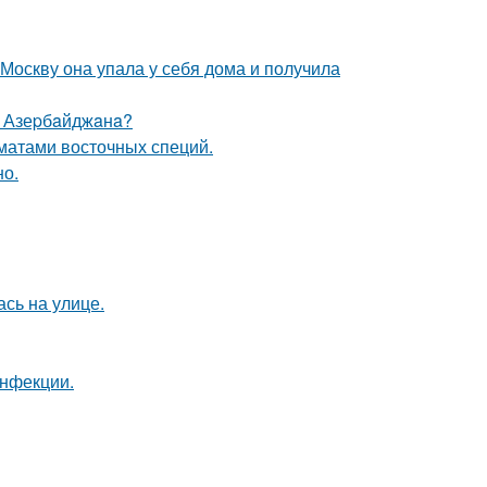
 Москву она упала у себя дома и получила
ю Азеpбaйджaнa?
матами восточных специй.
но.
сь на улице.
инфекции.