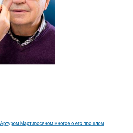
ом Артуром Мартиросяном многое о его прошлом