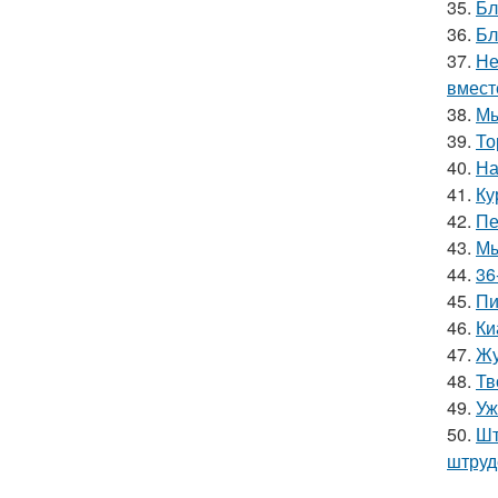
35.
Бл
36.
Бл
37.
Не
вмест
38.
Мы
39.
То
40.
На
41.
Ку
42.
Пе
43.
Мы
44.
36
45.
Пи
46.
Ки
47.
Жу
48.
Тв
49.
Уж
50.
Шт
штруд