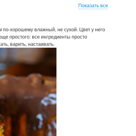
Показать все
м по-хорошему влажный, не сухой. Цвет у него
роще простого: все ингредиенты просто
ть, варить, настаивать.