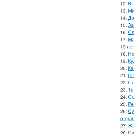
12.
В 
13.
Ми
14.
До
15.
За
16.
Сл
17.
Ма
13 лет
18.
Но
19.
Ку
20.
Ка
21.
Ша
22.
Ст
23.
Тр
24.
Ск
25.
Ре
26.
Cy
о хра
27.
Жа
28.
Пи