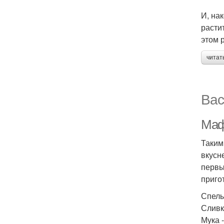
И, на
расти
этом 
читат
Вас
Маф
Таким
вкусн
первы
приго
Спелы
Сливк
Мука -