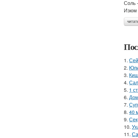
Соль 
Изюм -
читат
Пос
1.
Сей
2.
Юли
3.
Киш
4.
Сал
5.
1 с
6.
Дом
7.
Суп
8.
40 
9.
Сек
10.
Ух
11.
Са