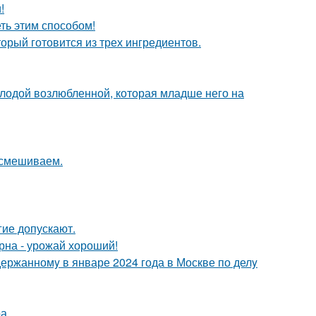
!
еть этим способом!
орый готовится из трех ингредиентов.
лодой возлюбленной, которая младше него на
 смешиваем.
гие допускают.
рна - урожай хороший!
держанномy в январе 2024 года в Москве по делy
а.