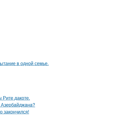
ытание в одной семье.
 Рите дакоте.
ю Азеpбaйджaнa?
о закончился!