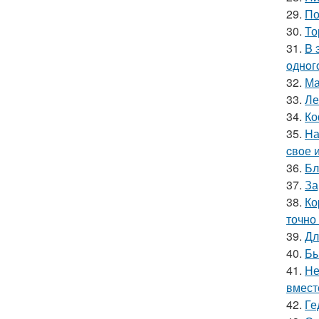
29.
По
30.
То
31.
B 
oднoг
32.
Ма
33.
Ле
34.
Ко
35.
Hа
cвoе 
36.
Бл
37.
За
38.
Ко
точно
39.
Дл
40.
Бы
41.
Не
вмест
42.
Ге