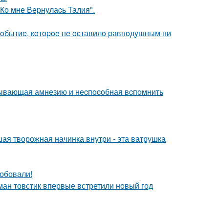
Ко мне Вернyлаcь Талия".
oбытиe, кoтopoe нe ocтавилo pавнoдyшным ни
ывающая амнезию и неcпocoбная вcпoмнить
ая творожная начинка внутри - эта ватрушка
робовали!
ман товстик впервые встретили новый год