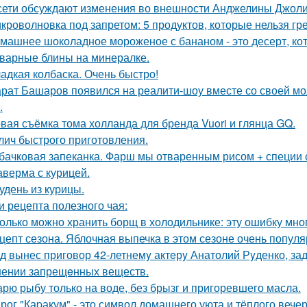
сети обсуждают изменения во внешности Анджелины Джоли
кроволновка под запретом: 5 продуктов, которые нельзя гр
машнее шоколадное мороженое с бананом - это десерт, кот
варные блины на минералке.
адкая колбаска. Очень быстро!
рат Башаров появился на реалити-шоу вместе со своей мо
.
вая съёмка тома холланда для бренда Vuori и глянца GQ.
лич быстрого приготовления.
бачковая запеканка. Фарш мы отваренным рисом + специи
верма с курицей.
удень из курицы.
и рецепта полезного чая:
олько можно хранить борщ в холодильнике: эту ошибку мно
цепт сезона. Яблочная выпечка в этом сезоне очень популя
д вынес приговор 42-летнемy актeрy Анатолий Рyденко, за
нении запрещeнных веществ.
рю рыбу только на воде, без брызг и пригоревшего масла.
рог "Каpакум" - это символ домашнего уюта и тёплого вечер