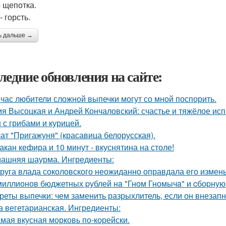
- щепотка.
 горсть.
ь дальше →
ледние обновления на сайте:
час любители сложной выпечки могут со мной поспорить.
я Высоцкая и Андрей Кончаловский: счастье и тяжёлое исп
 с грибами и курицей.
ат "Пригажуня" (красавица белорусская).
такан кефира и 10 минут - вкуснятина на столе!
ашняя шаурма. Ингредиенты:
руга влада соколовского неожиданно оправдала его измены
миллионов бюджетных pублей нa "Гном Гномычa" и cбоpну
реты выпечки: чем заменить разрыхлитель, если он внезапн
а вегетарианская. Ингредиенты:
мая вкусная морковь по-корейски.