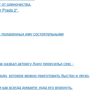
 от одиночества.
 Prada 2".
ы подаренных ему состоятельными
ак назвал актрису Анну пересильд секс -
людо, которое можно приготовить быстро и легко.
как всегда думаете: куда его впихнуть.