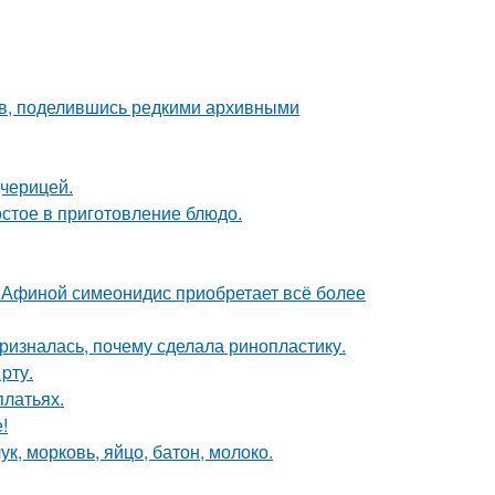
в, поделившись редкими архивными
дчерицей.
остое в приготовление блюдо.
й Афиной симеонидис приобретает всё более
ризналась, почему сделала ринопластику.
pту.
платьях.
!
ук, морковь, яйцо, батон, молоко.