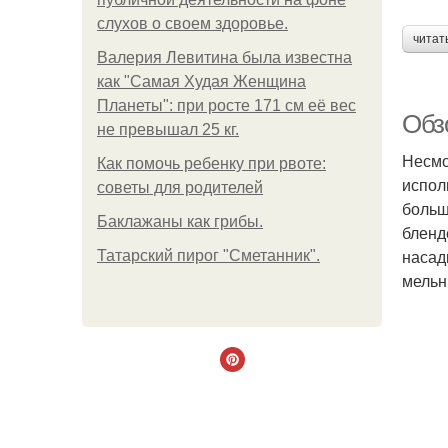
слухов о своем здоровье.
читат
Валерия Левитина была известна
как "Самая Худая Женщина
Планеты": при росте 171 см её вес
Обз
не превышал 25 кг.
Несмо
Как помочь ребенку при рвоте:
испол
советы для родителей
больш
Баклажаны как грибы.
бленд
насад
Татарский пирог "Сметанник".
мельн