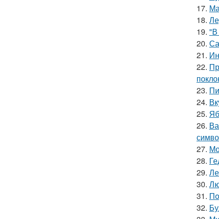
17.
Ма
18.
Ле
19.
"В
20.
Са
21.
Ин
22.
Пр
покло
23.
Пи
24.
Вк
25.
Яб
26.
Ва
симво
27.
Мо
28.
Ге
29.
Ле
30.
Лю
31.
Пo
32.
Бу