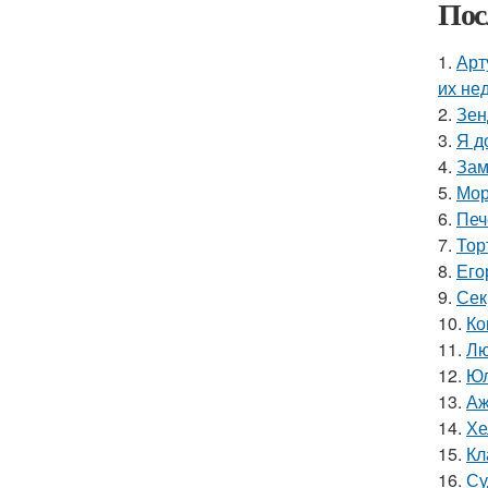
Пос
1.
Арт
их не
2.
Зен
3.
Я д
4.
Зам
5.
Мор
6.
Печ
7.
Тор
8.
Его
9.
Сек
10.
Ко
11.
Лю
12.
Юл
13.
Аж
14.
Хе
15.
Кл
16.
Су