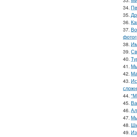
33.
Ми
34.
Пe
35.
Дp
36.
Ка
37.
Во
фотог
38.
Им
39.
Св
40.
Ту
41.
Мы
42.
Ма
43.
Ис
сложн
44.
"М
45.
Ва
46.
Ал
47.
Мы
48.
Ши
49.
Из