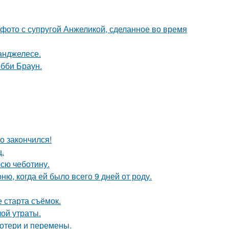
 фото с супругой Анжеликой, сделанное во время
-анджелесе.
обби Браун.
о закончился!
щ.
юсю чеботину.
, когда ей было всего 9 дней от роду.
 старта съёмок.
ой утраты.
потери и перемены.