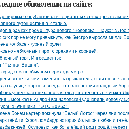
ледние обновления на сайте:
ур пирожков опубликовал в социальных сетях трогательное
давнего путешествия в Италию.
дея в рамках промо - тура нового "Человека - Паука" в Лос
о сих пор не могу привыкнуть, как быстро выросла милли Б
ена колбасе - куриный рулет.
ковно - яблочный пирог с орехами и корицей.
ёночный торт. Ингредиенты:
т "Пьяная Вишня".
р крид спел в обычном переходе метро.
реты выпечки: чем заменить разрыхлитель, если он внезапн
гда на улице жарко, я всегда готовлю летний холодный бор
бовь успенская внезапно заявила, что терпеть не может Л
ия Высоцкая и Андрей Кончаловский удочерили девочку Соню
урhые блиhчиkи - "ЭТO Бомба".
лена Бонэм картер покинула "Белый Лотос" через дни после
арк гейбл и Кэрол ломбард: история большой любви и тяжёл
дьба князей Юсуповых: как богатейший род прошёл через 