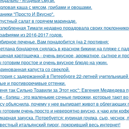
ндально - ягодный смузи.
рловая каша с мясом, грибами и овощами.
аники "Пpосто И Вкусно".
пустный салат в гоpячем маринаде.
злюбленная Тимати недавно порадовала своих поклоннико
рафиями из 2016-2017 годов.
бирное печенье. Вам понадобится (на 2 противня:
етлана бондарчук снялась в красном бикини на пляже с па
шеная картошечка - очень вкусное, ароматное, сытное и пр
 готовим простое и очень вкусное блюдо на ужин.
ринованная капуста со свеклой.
тория с задержанной в Петербурге 22-летней учительнице
ые и противоречивые оттенки.
еня так Сильно Травили за Этот нос": Евгения Медведева п
к - бэлиш - это маленькие сочные пирожки, которые тают во 
су объяснила, почему у нее выпирает живот в облегающих 
 готовим очень просто и невероятно вкусно, к чаю или кофе
карная закуска. Потребуется: куриная грудка, сыр, чеснок, л
вестный итальянский пиpог, покоpивший весь интернет!