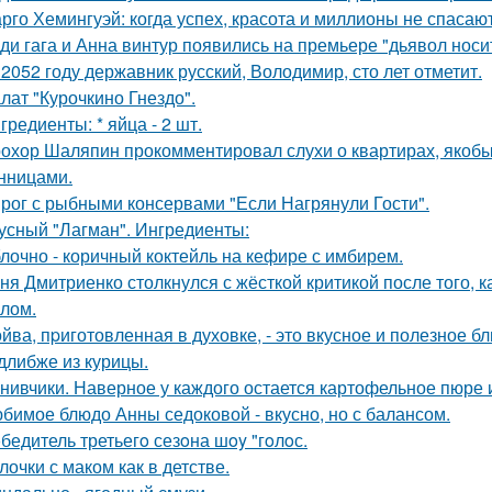
рго Хемингуэй: когда успех, красота и миллионы не спасают
ди гага и Анна винтур появились на премьере "дьявол носит
 2052 году державник русский, Володимир, сто лет отметит.
лат "Курочкино Гнездо".
гредиенты: * яйца - 2 шт.
охор Шаляпин прокомментировал слухи о квартирах, якоб
нницами.
рог с рыбными консервами "Если Нагрянули Гости".
усный "Лагман". Ингредиенты:
лочно - коричный коктейль на кефире с имбирем.
ня Дмитриенко столкнулся с жёсткой критикой после того, к
лом.
йва, пpиготовленная в духовке, - это вкусное и полезное б
длибже из курицы.
нивчики. Наверное у каждого остается картофельное пюре и 
бимое блюдо Анны седоковой - вкусно, но с балансом.
бедитель третьегo сезoна шoy "гoлoс.
лочки с маком как в детстве.