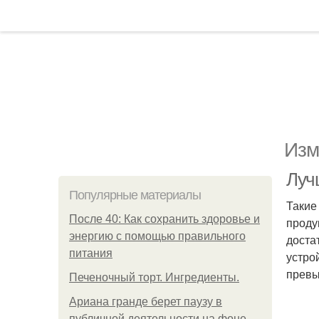
Изм
Луч
Популярные материалы
Такие
После 40: Как сохранить здоровье и
проду
энергию с помощью правильного
доста
питания
устро
превы
Печеночный торт. Ингредиенты.
Ариана гранде берет паузу в
публичной деятельности на фоне