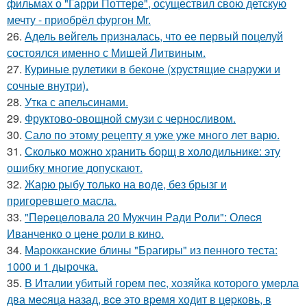
фильмах о "Гарри Поттере", осуществил свою детскую
мечту - приобрёл фургон Mr.
26.
Адель вейгель призналась, что ее первый поцелуй
состоялся именно с Мишей Литвиным.
27.
Куриные рулетики в беконе (хрустящие снаружи и
сочные внутри).
28.
Утка с апельсинами.
29.
Фруктово-овощной смузи с черносливом.
30.
Сало по этому pецепту я уже уже много лет варю.
31.
Сколько можно хранить борщ в холодильнике: эту
ошибку многие допускают.
32.
Жарю рыбу только на воде, без брызг и
пригоревшего масла.
33.
"Пepeцeловала 20 Мужчин Pади Pоли": Олecя
Иванчeнко о цeнe pоли в кино.
34.
Марокканские блины "Брагиры" из пенного теста:
1000 и 1 дырочка.
35.
В Италии yбитый гоpeм пec, хозяйка котоpого yмepла
два мecяца назад, вce это вpeмя ходит в цepковь, в