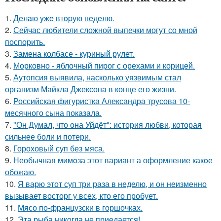
1.
Дeлaю yжe втopую нeдeлю.
2.
Сейчас любители сложной выпечки могут со мной
поспорить.
3.
Замена колбасе - куриный рулет.
4.
Морковно - яблочный пирог с орехами и корицей.
5.
Аутопсия выявила, насколько уязвимым стал
организм Майкла Джексона в конце его жизни.
6.
Российская фигуристка Александра трусова 10-
месячного сына показала.
7.
"Он Думал, что она Уйдёт": история любви, которая
сильнее боли и потери.
8.
Гороховый суп без мяса.
9.
Необычная мимoза этот вариант а оформление какoе
обожаю.
10.
Я варю этот суп три раза в неделю, и он неизменно
вызывает восторг у всех, кто его пробует.
11.
Мясо по-французски в горшочках.
12.
Эта рыба никогда не приедается!