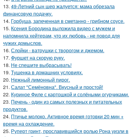
13.
49-Летний сын шер жалуется: мама обрезала
финансовую подачку.
14.
Горбуша, запеченная в сметанно - грибном соусе.
15.
Ксения Бородина выложила видео с мужем и
напомнила хейтерам, что их любовь - не повод для
чужих домыслов.
16.
Слойки - ватрушки с творогом и джемом.
17.
Фуршет на скорую руку.
18.
Не спешите выбрасывать!
19.
Тушенка в домашних условиях.
20.
Нежный лимонный пирог.
21.
Салат "Семёновна". Вкусный и простой!
22.
Куриное Филе с картошкой и солёными огурчиками.
23.
Печень - один из самых полезных и питательных
продуктов.
24.
Птичье молоко. Активное время готовки 20 мин +
время на охлаждение.
25.
Руперт гринт, прославившийся ролью Рона уизли в