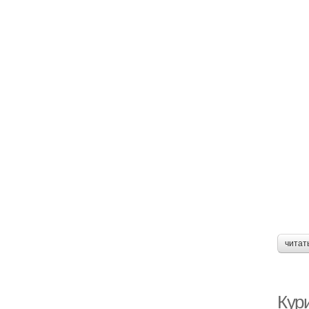
читат
Кури