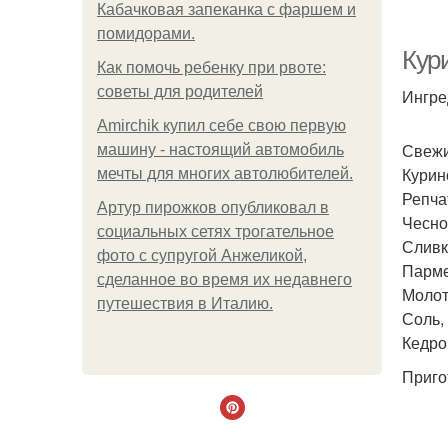
Кабачковая запеканка с фаршем и
помидорами.
Кур
Как помочь ребенку при рвоте:
советы для родителей
Ингре
Amirchik купил себе свою первую
Свежи
машину - настоящий автомобиль
Курино
мечты для многих автолюбителей.
Репчат
Артур пирожков опубликовал в
Чеснок
социальных сетях трогательное
Сливк
фото с супругой Анжеликой,
Пармез
сделанное во время их недавнего
Молоты
путешествия в Италию.
Соль, 
Кедро
Приго