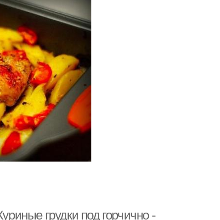
Куриные грудки под горчично -