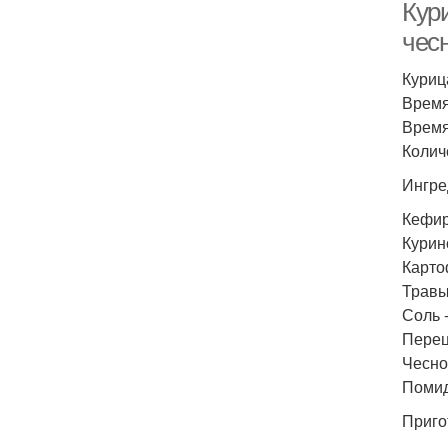
Кур
чес
Куриц
Время
Время
Колич
Ингре
Кефир 
Курино
Карто
Травы 
Соль -
Перец 
Чеснок
Помид
Приго