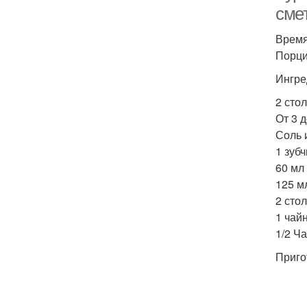
сме
Время
Порций
Ингре
2 сто
От 3 д
Соль 
1 зуб
60 мл
125 м
2 сто
1 чай
1/2 Ч
Приго