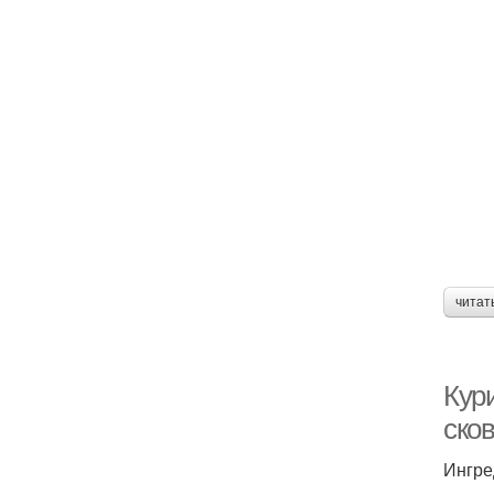
читат
Кури
сков
Ингре