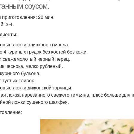
танным соусом.
 приготовления: 20 мин.
: 2-4.
диенты:
ловые ложки оливкового масла.
о 4 куриных грудок без костей без кожи.
и свежемолотый черный перец.
чик чеснока, мелко рубленый.
 куриного бульона.
л густых сливок.
ловые ложки дижонской горчицы.
ная ложка нарезанного свежего тимьяна, плюс больше для 
айной ложки сушеного шалфея.
товление: