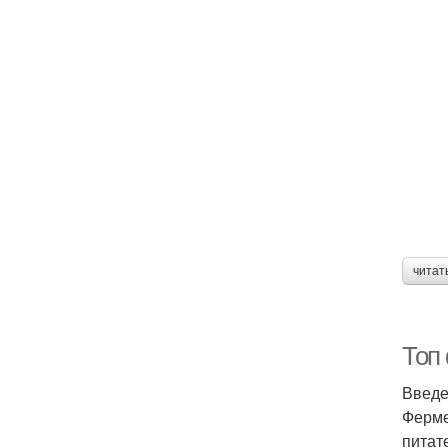
читат
Топ
Введ
Ферме
питат