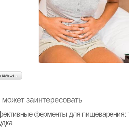
ь дальше →
 может заинтересовать
ективные ферменты для пищеварения: та
удка