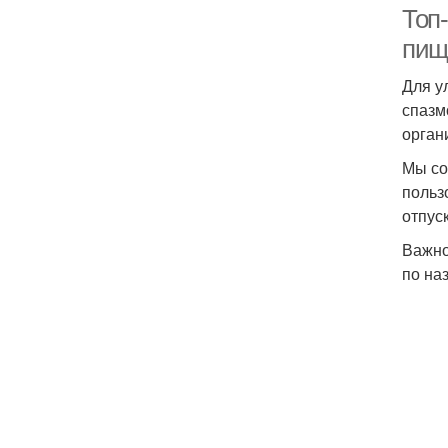
Топ
пищ
Для у
спазм
орган
Мы со
польз
отпуск
Важно
по на