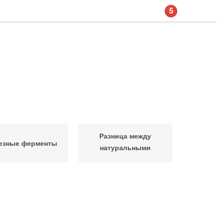
5
Разница между
езные ферменты
натуральными
ферментами