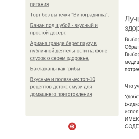
питания
Торт без выпечки "Виноградинка".
Луч
Банан под шубой - вкусный и
здо
простой десерт.
Выбор
Ариана гранде берет паузу в
Обрат
публичной деятельности на фоне
Выбор
слухов о своем здоровье.
медиц
потре
Баклажаны как грибы.
Вкусные и полезные: топ-10
Что у
рецептов детокс смузи для
домашнего приготовления
Удобс
(жидк
испол
ИМЕЮ
СОДЕ