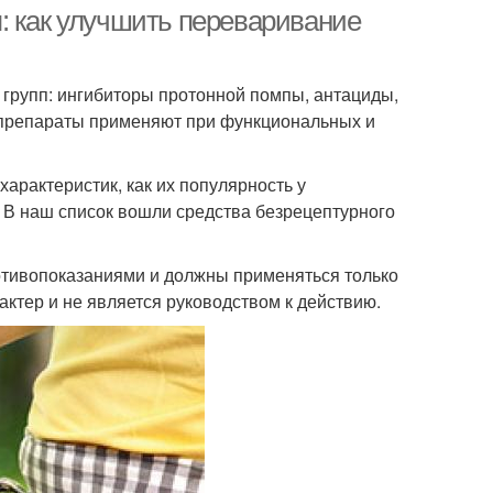
: как улучшить переваривание
групп: ингибиторы протонной помпы, антациды,
и препараты применяют при функциональных и
арактеристик, как их популярность у
х. В наш список вошли средства безрецептурного
тивопоказаниями и должны применяться только
ктер и не является руководством к действию.