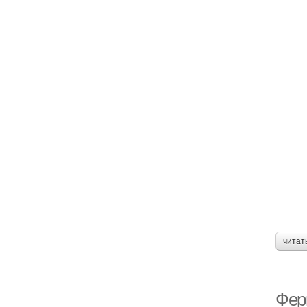
читат
Фер