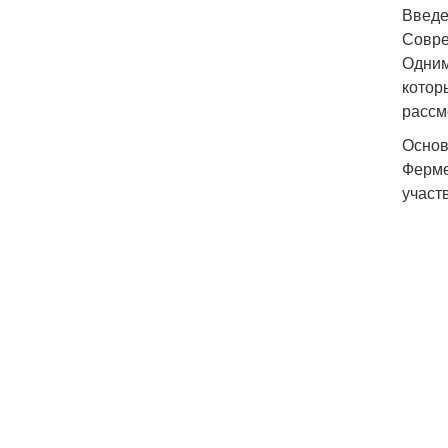
Введ
Совре
Одним
котор
рассм
Основ
Ферме
участ