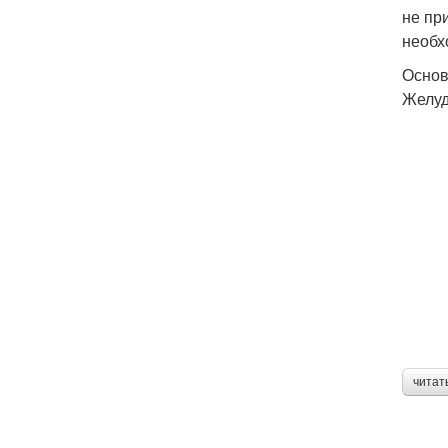
не пр
необх
Основ
Желуд
читат