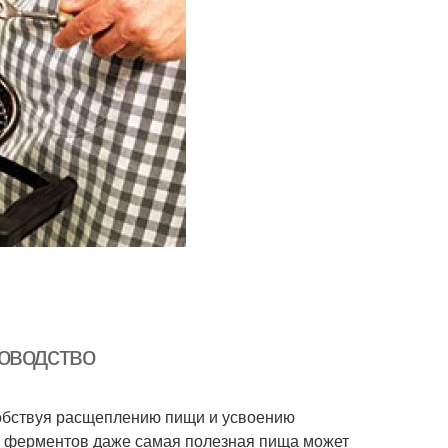
оводство
обствуя расщеплению пищи и усвоению
х ферментов даже самая полезная пища может