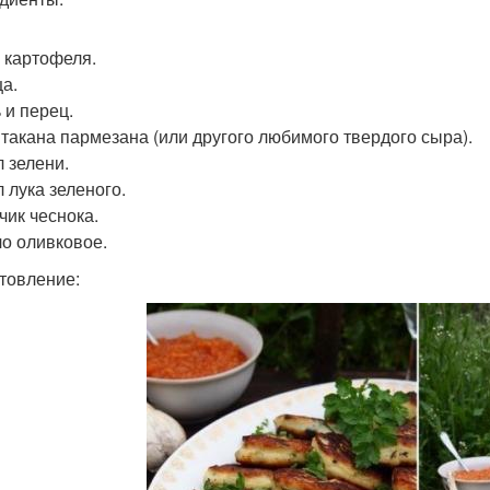
г картофеля.
ца.
 и перец.
 Стакана пармезана (или другого любимого твердого сыра).
/л зелени.
/л лука зеленого.
бчик чеснока.
ло оливковое.
товление: