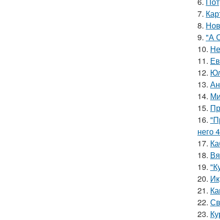
6.
Пот
7.
Кар
8.
Нов
9.
"А 
10.
Не
11.
Ев
12.
Юл
13.
Ан
14.
Ми
15.
Пр
16.
"П
него 4
17.
Ка
18.
Вя
19.
"К
20.
Ик
21.
Ка
22.
Св
23.
Ку