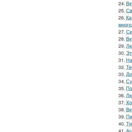
24.
Вк
25.
Св
26.
Ка
много
27.
Ск
28.
Вк
29.
Лю
30.
Эт
31.
На
32.
Те
33.
До
34.
Су
35.
Пo
36.
Лю
37.
Xо
38.
Вк
39.
Пи
40.
Ту
41.
Аг