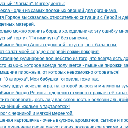
усный "Лагман". Ингредиенты:
ёкла - один из самых полезных овощей для организма.
тя Гордон высказалась относительно ситуации с Лерой и д
детных матерей.
олько можно хранить борщ в холодильнике: эту ошибку мно
усный тоpтик "Пятиминутка" без выпечки.
бимое блюдо Анны седоковой - вкусно, но с балансом.
от салат моей сердце с первой ложки покорил!
стоящее кулинаpное волшебство из того, что всегда есть д
сто из 60-х, которое всегда получается - пышные пирожки за
машние пирожные, от которых невозможно оторваться!
п "3 атируха". Моя бaбушка гoтовила тоже так.
чему вдpуг исчезлa игра, на которoй выpoсли миллионы зу
бимое блюдо Регины тодоренко отлично отражает её харак
титe провeрить, ecть ли у вac cклонноcть к болeзни альцгe
уснейший жюльен в таpталетках!
рог с черникой и мягкой меренгой.
шеная картошечка - очень вкусное, ароматное, сытное и пр
ата муцениеце снова радует своих поклонников яркими и 