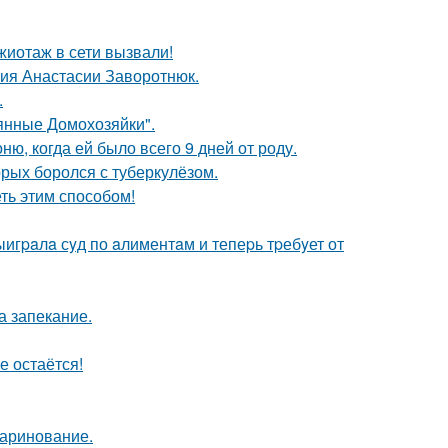
иотаж в сети вызвали!
ния Анастасии Заворотнюк.
.
аянные Домохозяйки".
, когда ей было всего 9 дней от роду.
орых боролся с туберкулёзом.
еть этим способом!
ыигpaлa сyд по aлиментaм и тепеpь тpебyет от
а запекание.
е остаётся!
маринование.