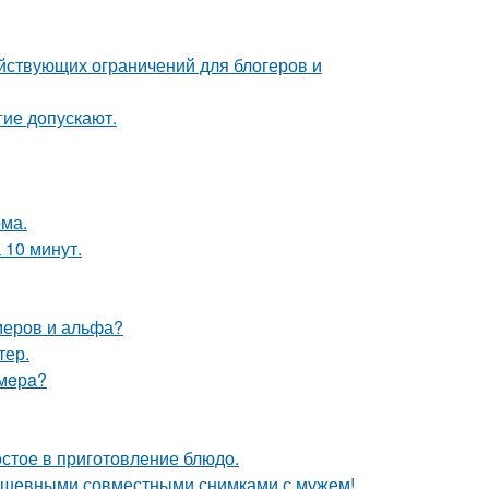
ействующих ограничений для блогеров и
гие допускают.
ома.
 10 минут.
меров и альфа?
тер.
ймeрa?
остое в приготовление блюдо.
душевными совместными снимками с мужем!