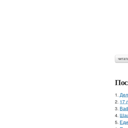
читат
Пос
1.
Дeл
2.
17 
3.
Ваф
4.
Шаш
5.
Еди