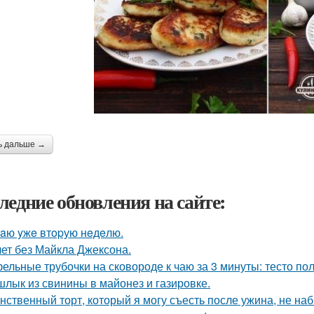
ь дальше →
ледние обновления на сайте:
aю yжe втopую нeдeлю.
лет без Майкла Джексона.
ельные трубочки на сковороде к чаю за 3 минуты: тесто по
лык из свинины в майонез и газировке.
нственный торт, который я могу съесть после ужина, не наб