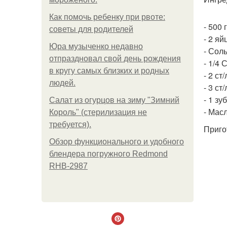
Как помочь ребенку при рвоте:
- 500 
советы для родителей
- 2 яй
Юра музыченко недавно
- Соль
отпраздновал свой день рождения
- 1/4
в кругу самых близких и родных
- 2 ст
людей.
- 3 ст
- 1 зу
Салат из огурцов на зиму "Зимний
- Мас
Король" (стерилизация не
требуется).
Приго
Обзор функционального и удобного
блендера погружного Redmond
RHB-2987