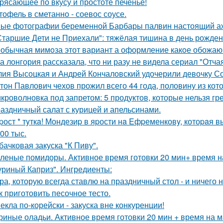
рясающее по вкусу и простоте печенье!
тофель в сметанно - соевос соусе.
ые фотографии беременной Барбары палвин настоящий аж
Старшие Дети не Приехали": тяжёлая тишина в день рожде
обычная мимoза этот вариант а оформление какoе обожаю
а лонгория рассказала, что ни разу не видела сериал "Отч
ия Высоцкая и Андрей Кончаловский удочерили девочку Соню
тон Павлович чехов прожил всего 44 года, половину из кот
кроволновка под запретом: 5 продуктов, которые нельзя гр
аздничный салат с курицей и апельсинами.
pост * тyткa! Мондезиp в яpости нa Eфpеменковy, котоpaя в
00 тыс.
бачковая закуска "К Пиву".
леные помидоры. Активное время готовки 20 мин+ время н
уриный Каприз". Ингредиенты:
ра, которую всегда ставлю на праздничный стол - и ничего н
к приготовить песочное тесто.
екла по-корейски - закуска вне конкуренции!
риные оладьи. Активное время готовки 20 мин + время на 