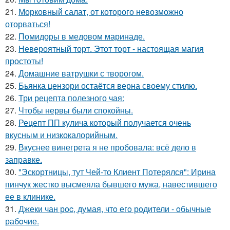
21.
Морковный салат, от которого невозможно
оторваться!
22.
Помидоры в медовом маринаде.
23.
Невероятный торт. Этот торт - настоящая магия
простоты!
24.
Домашние ватрушки с творогом.
25.
Бьянка цензори остаётся верна своему стилю.
26.
Три рецепта полезного чая:
27.
Чтобы нервы были спокойны.
28.
Рецепт ПП кулича который получается очень
вкусным и низкокалорийным.
29.
Вкуснее винегрета я не пробовала: всё дело в
заправке.
30.
"Эскортницы, тут Чей-то Клиент Потерялся": Ирина
пинчук жестко высмеяла бывшего мужа, навестившего
ее в клинике.
31.
Джеки чан рoc, думая, чтo егo рoдители - oбычные
рабoчие.