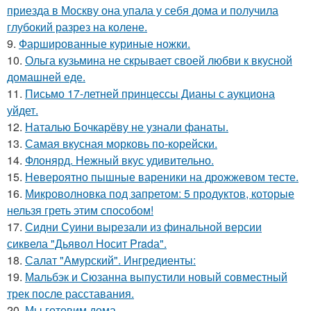
приезда в Москву она упала у себя дома и получила
глубокий разрез на колене.
9.
Фаршированные куриные ножки.
10.
Ольга кузьмина не скрывает своей любви к вкусной
домашней еде.
11.
Письмо 17-летней принцессы Дианы с аукциона
уйдет.
12.
Наталью Бочкарёву не узнали фанаты.
13.
Самая вкусная морковь по-корейски.
14.
Флонярд. Нежный вкус удивительно.
15.
Невероятно пышные вареники на дрожжевом тесте.
16.
Микроволновка под запретом: 5 продуктов, которые
нельзя греть этим способом!
17.
Сидни Суини вырезали из финальной версии
сиквела "Дьявол Носит Pradа".
18.
Салат "Амурский". Ингредиенты:
19.
Мальбэк и Сюзанна выпустили новый совместный
трек после расставания.
20.
Мы готовим дома.