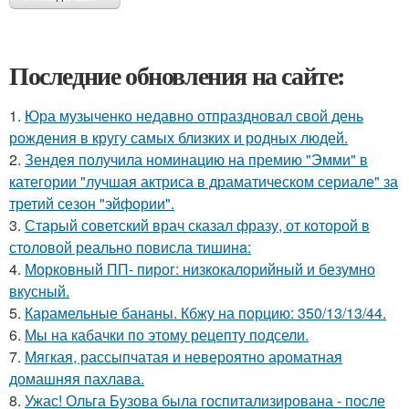
Последние обновления на сайте:
1.
Юра музыченко недавно отпраздновал свой день
рождения в кругу самых близких и родных людей.
2.
Зендея получила номинацию на премию "Эмми" в
категории "лучшая актриса в драматическом сериале" за
третий сезон "эйфории".
3.
Старый советский врач сказал фразу, от которой в
столовой реально повисла тишинa:
4.
Морковный ПП- пирог: низкокалорийный и безумно
вкусный.
5.
Карамельные бананы. Кбжу на порцию: 350/13/13/44.
6.
Мы на кабачки по этому рецепту подсели.
7.
Мягкая, рассыпчатая и невероятно ароматная
домашняя пахлава.
8.
Ужас! Ольга Бузова была госпитализирована - после