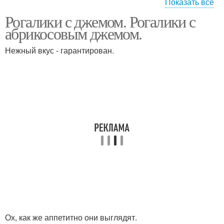
Показать все
Рогалики с джемом. Рогалики с
Рогалики на сметане
Песочные рогалики
абрикосовым джемом.
Нежный вкус - гарантирован.
Рогалики из слоеного
Рогалики в духовке
теста
Рогалики из
Рогалики на маргарине
дрожжевого теста
Рогалики с начинкой
Начинка для рогаликов
Ох, как же аппетитно они выглядят.