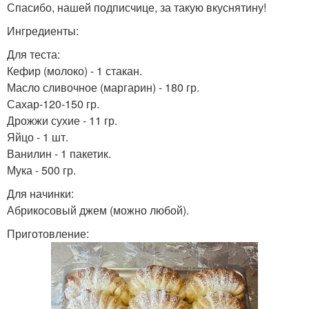
Спасибо, нашей подписчице, за такую вкуснятину!
Рогалики без дрожжей
Рассыпчатые рогалики
Ингредиенты:
Для теста:
Кефир (молоко) - 1 стакан.
Масло сливочное (маргарин) - 180 гр.
Рогалики на сметанном
Творожные рогалики
Сахар-120-150 гр.
тесте
Дрожжи сухие - 11 гр.
Яйцо - 1 шт.
Ванилин - 1 пакетик.
Мука - 500 гр.
Быстрые рогалики
Дрожжевые рогалики
Для начинки:
Абрикосовый джем (можно любой).
Приготовление: