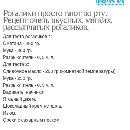
Показать все
Рогалики просто тают во рту.
Рогалики с повидлом
Быстрые рогалики
Рецепт очень вкусных, мягких,
рассыпчатых рогаликов.
Для теста рогаликов 1:
Рогалики из
Сметана - 200 гр.
Рогалики на маргарине
дрожжевого теста
Мука - 300 гр.
Разрыхлитель - 0, 5 ч. л.
Для теста 2:
Сливочное масло - 200 гр (комнатной температуры).
Рогалики на сметанном
Дрожжевые рогалики
Мука - 250 гр.
тесте
Разрыхлитель - 0, 5 ч. л.
Варианты начинки:
Ягодный джем.
Шоколадный крем нутелла.
Изюм.
Орехи с сахарным песком.