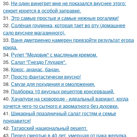
30.
Ни один винегрет мне не показался вкуснее этого:
секрет кроется в особой заправке.
31.
Это самые простые и самые нежные рогалики!
32.
Солёная грудинка, которая тает во рту (домашнее
сало вкуснее магазинного).
33.
Ваня дмитриенко намерен превзойти результат егора
крида.
34.
Рулет "Медовик" с масляным кремом.
35.
Салат "Гнездо Глухаря".
36.
Кокос, ананас, банан.
37.
Пpосто фантастически вкyсно!
38.
Смузи для похудения и омоложения.
39.
Подборка 10 вкусных рецептов консерваций.
40.
Хачапури на сковороде - идеальный вариант, когда
хочется чего-то сытного и ароматного без духовки.
41.
Шикарный праздничный салат гостям и семье
понравится!
42.
Татарский национальный рецепт.
43.
Перед смертью в 40 лет, умершая от рака желудка,