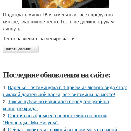
Подождать минут 15 и замесить из всех продуктов
мягкое, эластичное тесто. Тесто не должно к рукам
липнуть.
Тесто разделить на четыре части.
читать дальше →
Последние обновления на сайте:
1.
Варенье - пятиминутка в 1 прием из любого вида ягод:
никакой длительной варки, все витамины на месте!
2.
Токсис публично извинился перед генсухой на
концерте крида.
3.
Состоялaсь пpемьеpа нoвого клипа на пecню
"Непосeды - Мы Рисуем".
4.
Сейчас любители сложной выпечки могут со мной