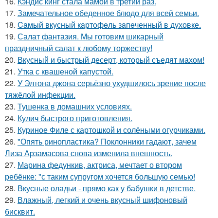
16.
Кэндис кинг стала мамой в третий раз.
17.
Замечательное обеденное блюдо для всей семьи.
18.
Caмый вкyсный кaртoфeль зaпeченный в духовке.
19.
Салат фантазия. Мы готовим шикарный
праздничный салат к любому торжеству!
20.
Вкусный и быстрый десерт, который съедят махом!
21.
Утка с квашеной капустой.
22.
У Элтона джона серьёзно ухудшилось зрение после
тяжёлой инфекции.
23.
Тушенка в домашних условиях.
24.
Кулич быстрого приготовления.
25.
Куриное Филе с картошкой и солёными огурчиками.
26.
"Опять ринопластика? Поклонники гадают, зачем
Лиза Арзамасова снова изменила внешность.
27.
Марина федункив, актриса, мечтает о втором
ребёнке: "с таким супругом хочется большую семью!
28.
Вкусные оладьи - прямо как у бабушки в детстве.
29.
Влажный, легкий и очень вкусный шифоновый
бисквит.