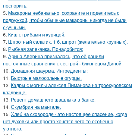
поспорить.
5.
Макароны небанально, сохраните и поделитесь с
подружкой, чтобы обычные макароны никогда не были
скучными.
6.
Киш с грибами и курицей.
7.
Шпротный салатик. 1 б. шпрот (желательно крупных).
8.
Рыбная запеканка. Понадобится:
9.
Арина Аверина призналась, что её ранили
постоянные сравнения с сестрой - близнецом Диной.
10.
Домашняя шаурма. Ингредиенты:
11.
Быстрые малосольные огурцы.
12.
Кадры с могилы алексея Пиманова на троекуровском
кладбище.
13.
Рецепт домашнего шашлыка в банке.
14.
Скумбрия на мангале.
15.
Хлеб на сковороде - это настоящее спасение, когда
нет духовки или просто хочется чего-то особенно
уютного.