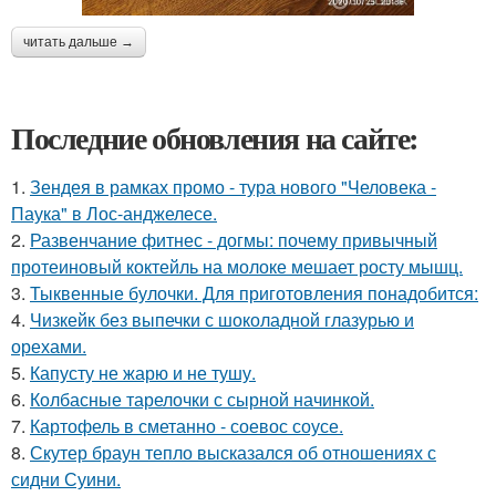
читать дальше →
Последние обновления на сайте:
1.
Зендея в рамках промо - тура нового "Человека -
Паука" в Лос-анджелесе.
2.
Развенчание фитнес - догмы: почему привычный
протеиновый коктейль на молоке мешает росту мышц.
3.
Тыквенные булочки. Для приготовления понадобится:
4.
Чизкейк без выпечки с шоколадной глазурью и
орехами.
5.
Капусту не жарю и не тушу.
6.
Колбасные тарелочки с сырной начинкой.
7.
Картофель в сметанно - соевос соусе.
8.
Скутер браун тепло высказался об отношениях с
сидни Суини.