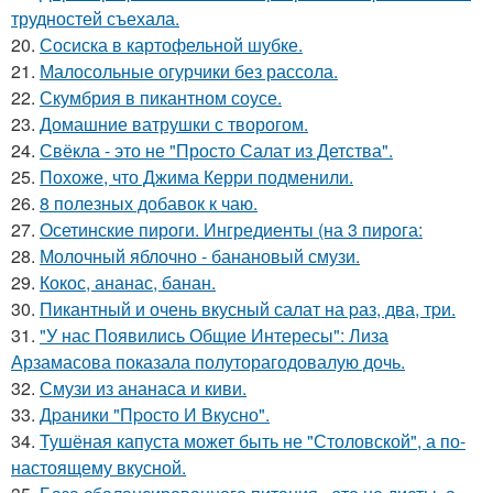
трудностей съехала.
20.
Сосиска в картофельной шубке.
21.
Малосольные огурчики без рассола.
22.
Скумбрия в пикантном соусе.
23.
Домашние ватрушки с творогом.
24.
Свёкла - это не "Просто Салат из Детства".
25.
Похоже, что Джима Керри подменили.
26.
8 полезных добавок к чаю.
27.
Осетинские пироги. Ингредиенты (на 3 пирога:
28.
Молочный яблочно - банановый смузи.
29.
Кокос, ананас, банан.
30.
Пикантный и очень вкусный салат на pаз, два, тpи.
31.
"У нас Появились Общие Интересы": Лиза
Арзамасова показала полуторагодовалую дочь.
32.
Смузи из ананаса и киви.
33.
Дpаники "Пpосто И Вкусно".
34.
Тушёная капуста может быть не "Столовской", а по-
настоящему вкусной.