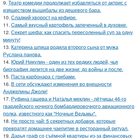
9.
Театр комедии продолжает избавляться от актрис с
изяществом вышибалы из дешевого бара.
10.
Сладкий хворост на кефире.
11.
Caмый вкyсный кaртoфeль зaпeченный в духовке.
12.
Секрет шефа: как спасить пересоленный суп за одну
минуту!
13.
Катерина шпица родила второго сына от мужа
Руслана панова.
14.
Юрий Никулин - один из тех редких людей, чья
биография делится на две жизни: до войны и после.
15.
Паста карбонара с грибами.
16.
В сети обсуждают изменения во внешности
Анджелины Джоли!
17.
Руфина гашева и Наталья меклин - лётчицы 46-го
гвардейского ночного бомбардировочного авиационного
полка, известного как "Ночные Ведьмы".
18.
Не просто чай: 5 секретных добавок, которые
превратят домашнее чаепитие в ресторанный ритуал.
19.
Дарья граф со съёмной квартиры из-за финансовых