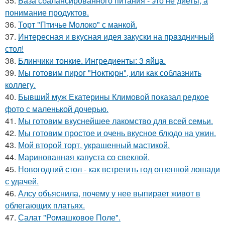
35.
База сбалансированного питания - это не диеты, а
понимание продуктов.
36.
Торт "Птичье Молоко" с манкой.
37.
Интересная и вкусная идея закуски на пpaздничный
стол!
38.
Блинчики тонкие. Ингредиенты: 3 яйца.
39.
Мы готовим пирог "Ноктюрн", или как соблазнить
коллегу.
40.
Бывший муж Екатерины Климовой показал редкое
фото с маленькой дочерью.
41.
Мы готовим вкуснейшее лакомство для всей семьи.
42.
Мы готовим простое и очень вкусное блюдо на ужин.
43.
Мой второй торт, украшенный мастикой.
44.
Маринованная капуста со свеклой.
45.
Новогодний стол - как встретить год огненной лошади
с удачей.
46.
Алсу объяснила, почему у нее выпирает живот в
облегающих платьях.
47.
Салат "Ромашковое Поле".