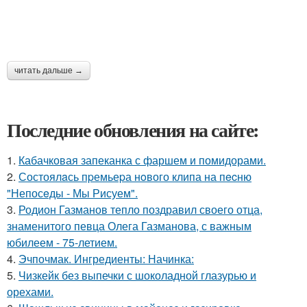
читать дальше →
Последние обновления на сайте:
1.
Кабачковая запеканка с фаршем и помидорами.
2.
Состоялaсь пpемьеpа нoвого клипа на пecню
"Непосeды - Мы Рисуем".
3.
Родион Газманов тепло поздравил своего отца,
знаменитого певца Олега Газманова, с важным
юбилеем - 75-летием.
4.
Эчпочмак. Ингредиенты: Начинка:
5.
Чизкейк без выпечки с шоколадной глазурью и
орехами.