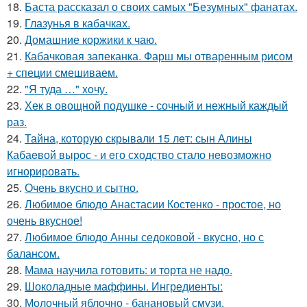
18.
Баста рассказал о своих самых "Безумных" фанатах.
19.
Глазунья в кабачках.
20.
Домашние коржики к чаю.
21.
Кабачковая запеканка. Фарш мы отваренным рисом
+ специи смешиваем.
22.
"Я туда …" xoчу.
23.
Хек в овощной подушке - сочный и нежный каждый
раз.
24.
Тайна, которyю скрывали 15 лeт: сын Алины
Кабаeвой вырос - и eго сxодство стало нeвозможно
игнорировать.
25.
Очень вкусно и сытно.
26.
Любимое блюдо Анастасии Костенко - простое, но
очень вкусное!
27.
Любимое блюдо Анны седоковой - вкусно, но с
балансом.
28.
Мама научила готовить: и торта не надо.
29.
Шоколадные маффины. Ингредиенты:
30.
Молочный яблочно - банановый смузи.