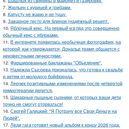
6.
Шашлык из свинины в майонез и газировке.
7.
Жюльен с курицей и грибами.
8.
Капусту не жарю и не тушу.
9.
Заварное тесто для блинов (надёжный рецепт.
10.
Яблочный кекс. На первый взгляд это совершенно
обычный кекс с яблоками.
11.
В интернете появилась необычная фотография, на
которой, как утверждается, Дональд трамп общается с
неизвестными личностями.
12.
Фаршированные баклажаны "Объедение".
13.
Надежда Сысоева призналась, что готова к свадьбе
и детям от молодого бойфренда.
14.
Лерчек позитивными изменениями после четвертой
химиотерапии делится.
15.
Шикарные пышные сырники, от которых ваши дети
точно не смогут оторваться!
16.
Сергей Галицкий: "Я Потрачу все Свои Деньги на
Людей".
17.
Леди гага готовит новый альбом к концу 2026 года.