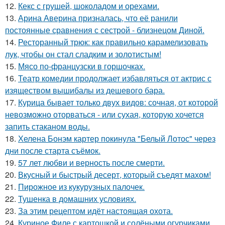
12.
Кекс с грушей, шоколадом и орехами.
13.
Арина Аверина призналась, что её ранили
постоянные сравнения с сестрой - близнецом Диной.
14.
Ресторанный трюк: как правильно карамелизовать
лук, чтобы он стал сладким и золотистым!
15.
Мясо по-французски в горшочках.
16.
Театр комедии продолжает избавляться от актрис с
изяществом вышибалы из дешевого бара.
17.
Курица бывает только двух видов: сочная, от которой
невозможно оторваться - или сухая, которую хочется
запить стаканом воды.
18.
Хелена Бонэм картер покинула "Белый Лотос" через
дни после старта съёмок.
19.
57 лет любви и верность после смерти.
20.
Вкусный и быстрый десерт, который съедят махом!
21.
Пирожное из кукурузных палочек.
22.
Тушенка в домашних условиях.
23.
За этим рецептом идёт настоящая охота.
24.
Куриное Филе с картошкой и солёными огурчиками.