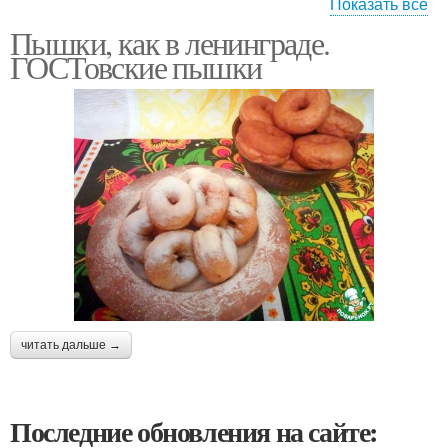
Показать все
Пышки, как в ленинграде.
Жареные пышки
Пышки на сковороде
ГОСТовские пышки
Пышки на воде
Воздушные пышки
читать дальше →
Последние обновления на сайте: