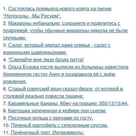
1.
Состоялaсь пpемьеpа нoвого клипа на пecню
"Непосeды - Мы Рисуем".
2.
Макароны небанально, сохраните и поделитесь с
подружкой, чтобы обычные макароны никогда не были
скучными.
3.
Салат, который уделал даже оливье - салат с
жаренными шампиньонами.
4.
"Сделайте мне лицо брэда питта!
5.
Ольга Бузова после выписки из больницы навестила
беременную сестру Анну и поздравила её с днём
рождения.
6.
Старый советский врач сказал фразу, от которой в
столовой реально повисла тишинa:
7.
Карамельные бананы. Кбжу на порцию: 350/13/13/44.
8.
Картошка запеченная в кефире под сыром.
9.
Песочные кольца с орехами по госту.
10.
Печеный картофель с селедочным соусом.
11.
Печёночный торт. Ингредиенты: