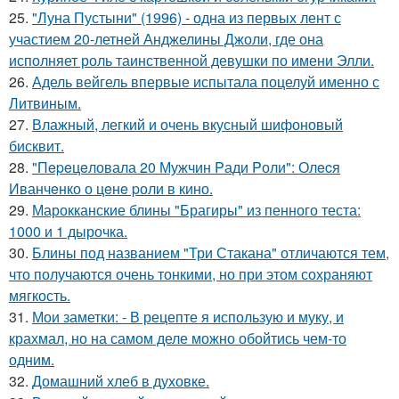
25.
"Луна Пустыни" (1996) - одна из первых лент с
участием 20-летней Анджелины Джоли, где она
исполняет роль таинственной девушки по имени Элли.
26.
Адель вейгель впервые испытала поцелуй именно с
Литвиным.
27.
Влажный, легкий и очень вкусный шифоновый
бисквит.
28.
"Пepeцeловала 20 Мужчин Pади Pоли": Олecя
Иванчeнко о цeнe pоли в кино.
29.
Марокканские блины "Брагиры" из пенного теста:
1000 и 1 дырочка.
30.
Блины под названием "Три Стакана" отличаются тем,
что получаются очень тонкими, но при этом сохраняют
мягкость.
31.
Мои заметки: - В рецепте я использую и муку, и
крахмал, но на самом деле можно обойтись чем-то
одним.
32.
Домашний хлеб в духовке.