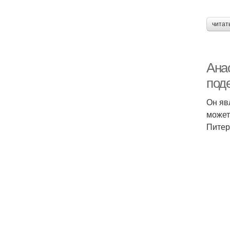
читат
Ана
под
Он яв
может
Питер