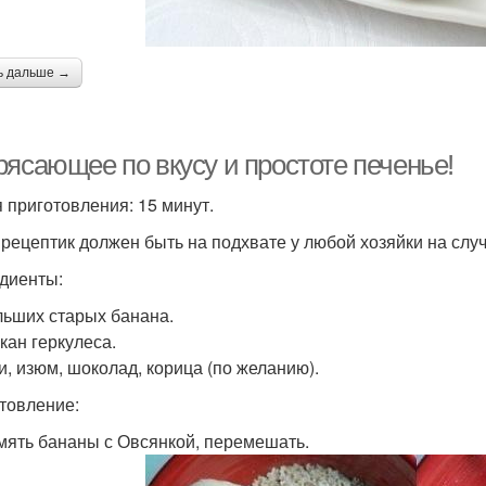
ь дальше →
рясающее по вкусу и простоте печенье!
 приготовления: 15 минут.
 рецептик должен быть на подхвате у любой хозяйки на случ
диенты:
ольших старых банана.
акан геркулеса.
хи, изюм, шоколад, корица (по желанию).
товление:
змять бананы с Овсянкой, перемешать.