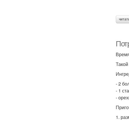
читат
Пот
Время
Такой
Ингре
- 2 б
- 1 ст
- оре
Приго
1. ра