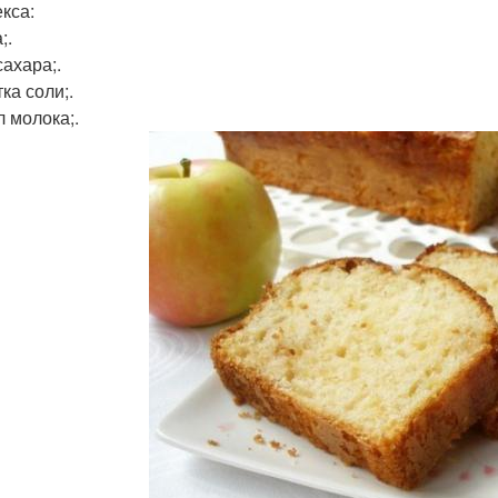
екса:
;.
сахара;.
ка соли;.
л молока;.