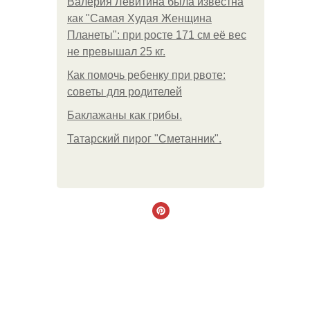
Валерия Левитина была известна
как "Самая Худая Женщина
Планеты": при росте 171 см её вес
не превышал 25 кг.
Как помочь ребенку при рвоте:
советы для родителей
Баклажаны как грибы.
Татарский пирог "Сметанник".