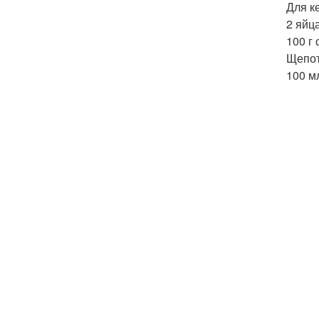
Для к
2 яйца
100 г 
Щепот
100 м