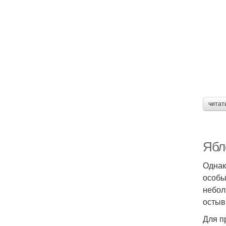
читат
Ябл
Однак
особы
небол
остыв
Для п