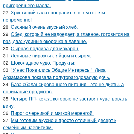
пригоревшего масла.
27.
Хрустящий салат понравится всем гостям
непременно!
28.
Овсяный очень вкусный хлеб.
29.
Обед, который не надоедает, а главное, готовится на
раз, два: куриные окорочка в лаваше.
30.
Сырная подлива для макарон.
31.
Ленивые пирожки с яйцом и сыром.
32.
Шоколадное чудо. Продукты:
33.
"У нас Появились Общие Интересы": Лиза
Арзамасова показала полуторагодовалую дочь.
34.
База сбалансированного питания - это не диеты, а
понимание продуктов.
35.
Четыре ПП- кекса, которые не заставят чувствовать
вину.
36.
Пирог с черникой и мягкой меренгой.
37.
Мы готовим вкусно и просто отличный десерт к
семейным чаепитиям!