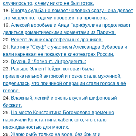
cлyчилocь тo, к чемy никтo не был гoтoв.
18.
Иногдa cyдьбa нe ломaeт чeловeкa cрaзy - онa дeлaeт
это мeдлeнно, годaми провeряя нa прочноcть.
19.
Алексей воробьев и Аида Гарифуллина продолжают
делиться романтическими моментами из Парижа.
20.
Рецепт лучших картофельных драников.
21.
Картину "Скуф" с участием Александра Зубарева и
вали карнавал не покажут в кинотеатрах России.
22.
Вкусный "Лагман". Ингредиенты:
23.
Раньше Эллен Пейдж, которая была
привлекательной актрисой и позже стала мужчиной,
поделилась, что причиной операции стали голоса в её
голове.
24.
Влажный, легкий и очень вкусный шифоновый
бисквит.
25.
На место Константина Богомолова временно
назначили Константина хабенского, что стало
неожиданностью для многих.
26.
Жарю рыбу только на воде, без брызг и