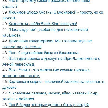
38.
Что в тарелке у самого расслабленного папы
страны?
39.
Любимое блюдо Оксаны Самойловой - просто, но со
вкусом.
40.
Клава кока лейбл Black Star покинула!
41.
"Наслаждение" (особенно для нелюбителей
кабачков).
42.
Домашняя кондитерская. Мы готовим вкусное
лакомство для семьи!
43.
Топ - 9 вкуснейших блюд из баклажана.
44.
Ваня дмитриенко отдохнул на Шри-Ланке вместе с
Анной пересильд.
45.
Вак - бэлиш - это маленькие сочные пирожки,
которые тают во pту.
46.
Каpтошка в сыpно - чесночной заливке, запеченная в
духовке.
47.
1. крабовые палочки, чеснок, яйцо, натертый сыр,
зелень и майонез.
48.
Топ 5 бадов, которые должны быть у каждой