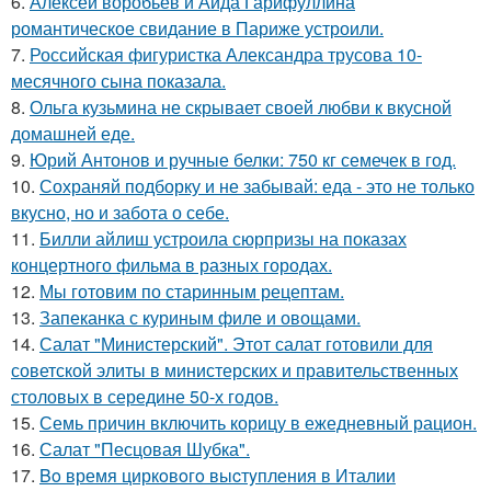
6.
Алексей воробьёв и Аида Гарифуллина
романтическое свидание в Париже устроили.
7.
Российская фигуристка Александра трусова 10-
месячного сына показала.
8.
Ольга кузьмина не скрывает своей любви к вкусной
домашней еде.
9.
Юрий Антонов и ручные белки: 750 кг семечек в год.
10.
Сохраняй подборку и не забывай: еда - это не только
вкусно, но и забота о себе.
11.
Билли айлиш устроила сюрпризы на показах
концертного фильма в разных городах.
12.
Мы готовим по старинным рецептам.
13.
Запеканка с куриным филе и овощами.
14.
Салат "Министерский". Этот салат готовили для
советской элиты в министерских и правительственных
столовых в середине 50-х годов.
15.
Семь причин включить корицу в ежедневный рацион.
16.
Салат "Песцовая Шубка".
17.
Bo время циркoвoгo выcтyпления в Италии