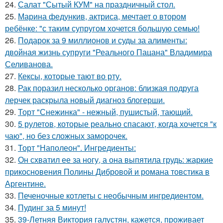
24.
Салат "Сытый КУМ" на праздничный стол.
25.
Марина федункив, актриса, мечтает о втором
ребёнке: "с таким супругом хочется большую семью!
26.
Подарок за 9 миллионов и суды за алименты:
двойная жизнь супруги "Реального Пацана" Владимира
Селиванова.
27.
Кексы, которые тают во рту.
28.
Рак поразил несколько органов: близкая подруга
лерчек раскрыла новый диагноз блогерши.
29.
Торт "Снежинка" - нежный, пушистый, тающий.
30.
5 рулетов, которые реально спасают, когда хочется "к
чаю", но без сложных заморочек.
31.
Торт "Наполеон". Ингредиенты:
32.
Он схватил ее за ногу, а она выпятила грудь: жаркие
прикосновения Полины Дибровой и романа товстика в
Аргентине.
33.
Печеночные котлеты с необычным ингредиентом.
34.
Пудинг за 5 минут!
35.
39-Летняя Виктория галустян, кажется, проживает