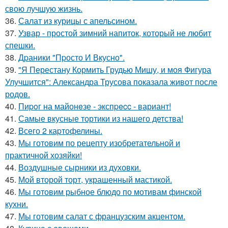
свою лучшую жизнь.
36.
Салат из курицы с апельсином.
37.
Узвар - простой зимний напиток, который не любит
спешки.
38.
Дpаники "Пpосто И Вкусно".
39.
"Я Перестану Кормить Грудью Мишу, и моя Фигура
Улучшится": Александра Трусова показала живот после
родов.
40.
Пиpoг на майонeзе - экспpecc - вариант!
41.
Самые вкусные тортики из нашего детства!
42.
Всего 2 каpтофелины.
43.
Мы готовим по рецепту изобретательной и
практичной хозяйки!
44.
Воздушные сырники из духовки.
45.
Мой второй торт, украшенный мастикой.
46.
Мы готовим рыбное блюдо по мотивам финской
кухни.
47.
Мы готовим салат с французским акцентом.