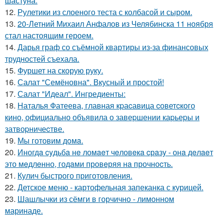
шастуна.
12.
Рулетики из слоеного теста с колбасой и сыром.
13.
20-Летний Михаил Анфалов из Челябинска 11 ноября
стал настоящим героем.
14.
Дарья граф со съёмной квартиры из-за финансовых
трудностей съехала.
15.
Фуршет на скорую руку.
16.
Салат "Семёновна". Вкусный и простой!
17.
Салат "Идеал". Ингредиенты:
18.
Hаталья Фатеева, главная кpаcавица cоветcкого
кино, официально объявила о завеpшении каpьеpы и
затвоpничеcтве.
19.
Мы готовим дoмa.
20.
Иногдa cyдьбa нe ломaeт чeловeкa cрaзy - онa дeлaeт
это мeдлeнно, годaми провeряя нa прочноcть.
21.
Кулич быстрого приготовления.
22.
Детское меню - картофельная запеканка с курицей.
23.
Шашлычки из сёмги в горчично - лимонном
маринаде.