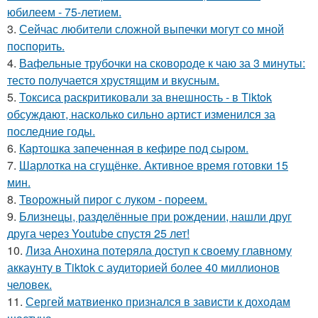
юбилеем - 75-летием.
3.
Сейчас любители сложной выпечки могут со мной
поспорить.
4.
Вафельные трубочки на сковороде к чаю за 3 минуты:
тесто получается хрустящим и вкусным.
5.
Токсиса раскритиковали за внешность - в Tiktok
обсуждают, насколько сильно артист изменился за
последние годы.
6.
Картошка запеченная в кефире под сыром.
7.
Шарлотка на сгущёнке. Активное время готовки 15
мин.
8.
Творожный пирог с луком - пореем.
9.
Близнецы, разделённые при рождении, нашли друг
друга через Youtube спустя 25 лет!
10.
Лиза Анохина потеряла доступ к своему главному
аккаунту в Tiktok с аудиторией более 40 миллионов
человек.
11.
Сергей матвиенко признался в зависти к доходам