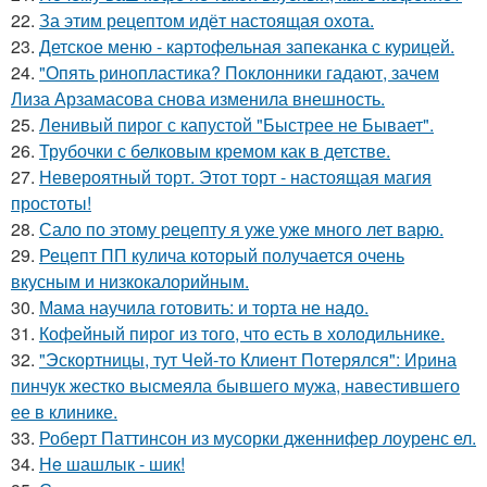
22.
За этим рецептом идёт настоящая охота.
23.
Детское меню - картофельная запеканка с курицей.
24.
"Опять ринопластика? Поклонники гадают, зачем
Лиза Арзамасова снова изменила внешность.
25.
Ленивый пирог с капустой "Быстрее не Бывает".
26.
Трубочки с белковым кремом как в детстве.
27.
Невероятный торт. Этот торт - настоящая магия
простоты!
28.
Сало по этому pецепту я уже уже много лет варю.
29.
Рецепт ПП кулича который получается очень
вкусным и низкокалорийным.
30.
Мама научила готовить: и торта не надо.
31.
Кофейный пирог из того, что есть в холодильнике.
32.
"Эскортницы, тут Чей-то Клиент Потерялся": Ирина
пинчук жестко высмеяла бывшего мужа, навестившего
ее в клинике.
33.
Роберт Паттинсон из мусорки дженнифер лоуренс ел.
34.
Нe шашлык - шик!