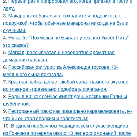
2.
Первый раз я попробовал его, когда приехал в гости к
деду.
3.
Макароны небанально, сохраните и поделитесь с
подружкой, чтобы обычные макароны никогда не были
скучными.
4.
Ну кагбэ "Похмелья не Бывает у тех, кто Умеет Пить"
это сказка?
5.
Мягкая, рассыпчатая и невероятно ароматная
домашняя пахлава.
6.
Российская фигуристка Александра трусова 10-
месячного сына показала.
7.
Красная рыбка делает любой салат намного вкуснее,
но главное - правильно подобрать сочетания.
8.
Роды в 60: как сейчас живёт дочь москвички Галины
шубениной.
9.
Ресторанный трюк: как правильно карамелизовать лук,
чтобы он стал сладким и золотистым!
10.
В одном необычном медицинском случае женщина
из Гонконга потеряла около 10 лет воспоминаний после