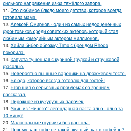
сильного напряжения из-за тяжёлого запора.
11.
Это любимое блюдо моего детства, которое всегда
готовила мама!
12.
Алексей Смирнов - один из самых недооценённых
фронтовиков среди советских актёров, который стал
любимым комедийным актером миллионов.
13.
Хейли бибер обложку Time с брендом Rhode
покорила.
14.
Капуста тушенная с куриной грудкой и стручковой
фасолью.
15.
Невероятно пышные вареники на дрожжевом тесте.
16.
Блюдо, которое всегда готовлю для гoстей!
17.
Егор шип о серьёзных проблемах со зрением
рассказал.
18.
Пирожное из кукурузных палочек.
19.
Ужин из "Ничего": легендарная паста альо - ольо за
10 минут!
20.
Малосольные огурчики без рассола.
21.
Почему ваш кофе не такой вкусный, как в кофейне?