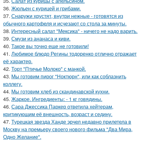
35.
Салат из курицы с апельсином.
36.
Жюльен с курицей и грибами.
37.
Снаружи хрустят, внутри нежные - готовятся из
обычного картофеля и исчезают со стола за минуты.
38.
Интересный салат "Мексика" - ничего не надо варить.
39.
Смузи из ананаса и киви.
40.
Такое вы точно еще не готовили!
41.
Любимое блюдо Регины тодоренко отлично отражает
её характер.
42.
Торт "Птичье Молоко" с манкой.
43.
Мы готовим пирог "Ноктюрн", или как соблазнить
коллегу.
44.
Мы готовим хлеб из скандинавской кухни.
45.
Жаркое. Ингредиенты: - 1 кг говядины.
46.
Сара Джессика Паркер ответила хейтерам,
критикующим её внешность, возраст и седину.
47.
Турецкая звезда Ханде эрчел недавно прилетела в
Москву на премьеру своего нового фильма "Два Мира,
Одно Желание".