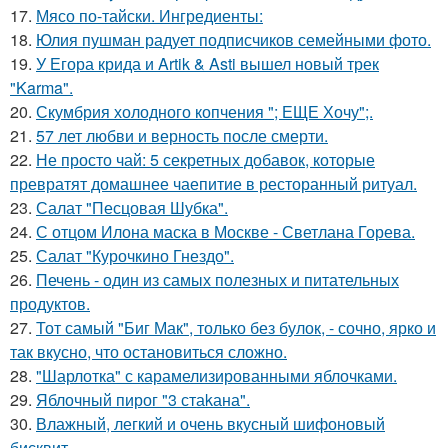
17.
Мясо по-тайски. Ингредиенты:
18.
Юлия пушман радует подписчиков семейными фото.
19.
У Егора крида и Artik & Asti вышел новый трек
"Karma".
20.
Скумбрия холодного копчения "; ЕЩЕ Хочу";.
21.
57 лет любви и верность после смерти.
22.
Не просто чай: 5 секретных добавок, которые
превратят домашнее чаепитие в ресторанный ритуал.
23.
Салат "Песцовая Шубка".
24.
С отцом Илона маска в Москве - Светлана Горева.
25.
Салат "Курочкино Гнездо".
26.
Печень - один из самых полезных и питательных
продуктов.
27.
Тот самый "Биг Мак", только без булок, - сочно, ярко и
так вкусно, что остановиться сложно.
28.
"Шарлотка" с карамелизированными яблочками.
29.
Яблочный пирог "3 стаkана".
30.
Влажный, легкий и очень вкусный шифоновый
бисквит.