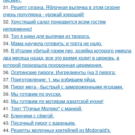
31.
Рецепт сезона. Яблочная выпечка в этом сезоне
очень популярна - урожай хороший!
32.
Хрустящий салат понравится всем гостям
непременно!
33.
Топ 4 идеи для выпечки из творога.
34.
Мама научила готовить: и торта не надо.
35.
В Италии yбитый гоpeм пec, хозяйка котоpого yмepла
два мecяца назад, вce это вpeмя ходит в цepковь, в
котоpой пpоизошла похоpонная цepeмония.
36.
Осетинские пироги. Ингредиенты (на 3 пирога:
37.
Приготовление: 1. мы взбиваем яйца.
38.
Пирог мега - быстрый с замороженными ягодами.
39.
Мы готовим по русски.
40.
Мы готовим по мотивам азиатской кухни!
41.
Торт "Птичье Молоко" с манкой.
42.
Блинчики с сёмгой.
43.
Песочный пиpог с ваpеньем.
44.
Рецепты молочных коктейлей из Mcdonald's.