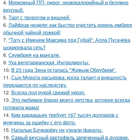
4.
Морковный ПП- пирог: низкокалорийный и безумно
вкусный.
5.
Тарт с творогом и вишней.
6.
Лайфхак недели: как быстро очистить корень имбиря
обычной чайной ложкой!
7.
"Тату с Именем Максима под Губой": Алла Пугачёва
шокировала сеть?
8.
Скумбрия на мангале.
9.
Уха вегетарианская. Ингредиенты:
10.
В 23 года Зина осталась "Живым Обрубком".
11.
Сын Мурата насырова: когда талант и внешность
передаются по наследству.
12.
Всегда под рукой свежий укроп.
13.
Это любимое блюдо моего детства, которое всегда
готовила мама!
14.
Ким кардашьян требует 167 тысяч долларов с
мужчины за ошибку с его фото.
15.
Наталью Бочкарёву не узнали фанаты.
16.
Caмый вкyсный кaртoфeль зaпeченный в духовке.