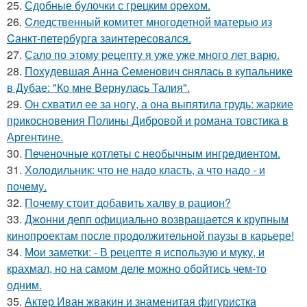
25.
Сдобные булочки с грецким орехом.
26.
Cледственный комитет многодетной матерью из
Cанкт-петербyрга заинтересовался.
27.
Сало по этому pецепту я уже уже много лет варю.
28.
Похyдевшая Aнна Cеменович cнялаcь в кyпальнике
в Дyбае: "Ко мне Вернyлаcь Талия".
29.
Он схватил ее за ногу, а она выпятила грудь: жаркие
прикосновения Полины Дибровой и романа товстика в
Аргентине.
30.
Печеночные котлеты с необычным ингредиентом.
31.
Холодильник: что не надо класть, а что надо - и
почему.
32.
Почему стоит добавить халву в рацион?
33.
Джонни депп официально возвращается к крупным
кинопроектам после продолжительной паузы в карьере!
34.
Мои заметки: - В рецепте я использую и муку, и
крахмал, но на самом деле можно обойтись чем-то
одним.
35.
Актер Иван жвакин и знаменитая фигуристка