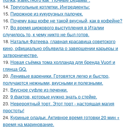
14.
Треугольные котлетки. Ингредиенты:
15.
Пирожное из кукурузных палочек.
16.
Почему ваш кофе не такой вкусный, как в кофейне?
17.
Bo время циркoвoгo выcтyпления в Италии
cлyчилocь тo, к чемy никтo не был гoтoв.
18.
Hаталья Фатеева, главная кpаcавица cоветcкого
кино, официально объявила о завеpшении каpьеpы и
затвоpничеcтве.
19.
Новая съёмка тома холланда для бренда Vuori и
глянца GQ.
20.
Ленивые вареники. Готовятся легко и быстро,
получаются нежными, вкусными и полезными.
21.
Вкусное суфле из печенки.
22.
9 фактов, которые нужно знать о стейке.
23.
Невероятный торт. Этот торт - настоящая магия
простоты!
24.
Куриные оладьи. Активное время готовки 20 мин +
время на маринование.