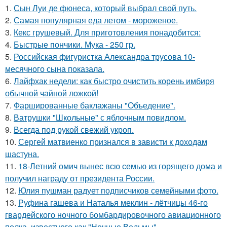
1.
Сын Луи де фюнеса, который выбрал свой путь.
2.
Самая популярная еда летом - мороженое.
3.
Кекс грушевый. Для приготовления понадобится:
4.
Быстрые пончики. Мука - 250 гр.
5.
Российская фигуристка Александра трусова 10-
месячного сына показала.
6.
Лайфхак недели: как быстро очистить корень имбиря
обычной чайной ложкой!
7.
Фаршированные баклажаны "Объедение".
8.
Ватрушки "Школьные" с яблочным повидлом.
9.
Всегда под рукой свежий укроп.
10.
Сергей матвиенко признался в зависти к доходам
шастуна.
11.
18-Летний омич вынес всю семью из горящего дома и
получил награду от президента России.
12.
Юлия пушман радует подписчиков семейными фото.
13.
Руфина гашева и Наталья меклин - лётчицы 46-го
гвардейского ночного бомбардировочного авиационного
полка, известного как "Ночные Ведьмы".