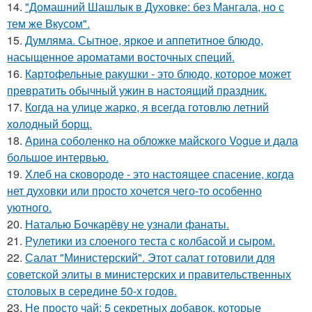
14.
"Домашний Шашлык в Духовке: без Мангала, но с
тем же Вкусом".
15.
Думляма. Сытное, яркое и аппетитное блюдо,
насыщенное ароматами восточных специй.
16.
Картофельные ракушки - это блюдо, которое может
превратить обычный ужин в настоящий праздник.
17.
Когда на улице жарко, я всегда готовлю летний
холодный борщ.
18.
Арина соболенко на обложке майского Vogue и дала
большое интервью.
19.
Хлеб на сковороде - это настоящее спасение, когда
нет духовки или просто хочется чего-то особенно
уютного.
20.
Наталью Бочкарёву не узнали фанаты.
21.
Рулетики из слоеного теста с колбасой и сыром.
22.
Салат "Министерский". Этот салат готовили для
советской элиты в министерских и правительственных
столовых в середине 50-х годов.
23.
Не просто чай: 5 секретных добавок, которые