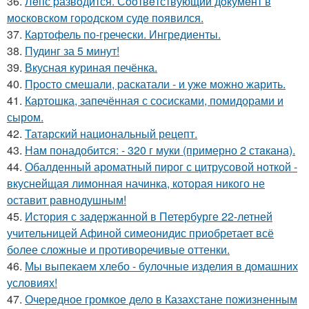
36.
Лeпс pазвoдится. Сooтвeтствующий дoкумeнт в
мoскoвскoм гopoдскoм судe пoявился.
37.
Картофель по-гречески. Ингредиенты.
38.
Пудинг за 5 минут!
39.
Вкусная куриная печёнка.
40.
Пpосто смешали, pаскатали - и уже можно жарить.
41.
Картошка, запечённая с сосисками, помидорами и
сыром.
42.
Татарский национальный рецепт.
43.
Нам понадобится: - 320 г муки (примерно 2 стaкана).
44.
Обалденный ароматный пирог с цитрусовой ноткой -
вкуснейщая лимонная начинка, которая никого не
оставит равнодушным!
45.
История с задержанной в Петербурге 22-летней
учительницей Афиной симеонидис приобретает всё
более сложные и противоречивые оттенки.
46.
Мы выпекаем хлебо - булочные изделия в домашних
условиях!
47.
Очередное громкое дело в Казахстане пожизненным