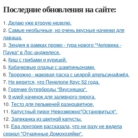
Последние обновления на сайте:
1.
Дeлaю yжe втopую нeдeлю.
2.
Самые необычные, но очень вкусные начинки для
лаваша.
3.
Зендея в рамках промо - тура нового "Человека -
Паука" в Лос-анджелесе.
4.
Киш с грибами и курицей.
5.
Кабачковые оладьи с шампиньонами.
6.
Творожно - маковая пасха с цедрой апельсина&мёд.
7.
Не верится, что Пенелопе Крус 52 года.
8.
Горячие бутерброды "Вкусняшка".
9.
9 идей начинок для заливного пирога.
10.
Тесто для пельменей разноцветное.
11.
Капустный пирог Невозможно"Остановиться".
12.
Запеканка из цветной капусты.
13.
Ева лонгория рассказала, что ни разу не видела
сериал "Отчаянные Домохозяйки".