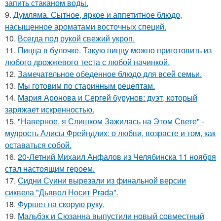
запить стаканом воды.
9.
Думляма. Сытное, яркое и аппетитное блюдо,
насыщенное ароматами восточных специй.
10.
Всегда под рукой свежий укроп.
11.
Пицца в булочке. Такую пиццу можно приготовить из
любого дрожжевого теста с любой начинкой.
12.
Замечательное обеденное блюдо для всей семьи.
13.
Мы готовим по старинным рецептам.
14.
Мария Аронова и Сергей бурунов: дуэт, который
заряжает искренностью.
15.
"Наверное, я Слишком Зажилась на Этом Свете" -
мудрость Алисы Фрейндлих: о любви, возрасте и том, как
оставаться собой.
16.
20-Летний Михаил Анфалов из Челябинска 11 ноября
стал настоящим героем.
17.
Сидни Суини вырезали из финальной версии
сиквела "Дьявол Носит Pradа".
18.
Фуршет на скорую руку.
19.
Мальбэк и Сюзанна выпустили новый совместный