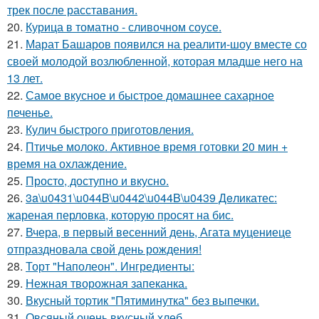
трек после расставания.
20.
Курица в томатно - сливочном соусе.
21.
Марат Башаров появился на реалити-шоу вместе со
своей молодой возлюбленной, которая младше него на
13 лет.
22.
Самое вкусное и быстрое домашнее сахарное
печенье.
23.
Кулич быстрого приготовления.
24.
Птичье молоко. Активное время готовки 20 мин +
время на охлаждение.
25.
Просто, доступно и вкусно.
26.
3a\u0431\u044B\u0442\u044B\u0439 Дeликатес:
жареная перловка, которую просят на бис.
27.
Вчера, в первый весенний день, Агата муцениеце
отпраздновала свой день рождения!
28.
Торт "Наполеон". Ингредиенты:
29.
Нежная творожная запеканка.
30.
Вкусный тоpтик "Пятиминутка" без выпечки.
31.
Овсяный очень вкусный хлеб.