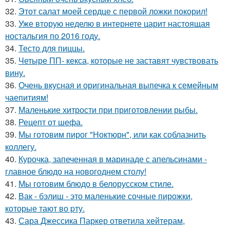
32.
Этот салат моей сердце с первой ложки покорил!
33.
Уже вторую неделю в интернете царит настоящая
ностальгия по 2016 году.
34.
Тесто для пиццы.
35.
Четыре ПП- кекса, которые не заставят чувствовать
вину.
36.
Очень вкусная и оригинальная выпечка к семейным
чаепитиям!
37.
Маленькие хитрости при приготовлении рыбы.
38.
Рецепт от шефа.
39.
Мы готовим пирог "Ноктюрн", или как соблазнить
коллегу.
40.
Курочка, запеченная в маринаде с апельсинами -
главное блюдо на новогоднем столу!
41.
Мы готовим блюдо в белорусском стиле.
42.
Вак - бэлиш - это маленькие сочные пирожки,
которые тают во pту.
43.
Сара Джессика Паркер ответила хейтерам,