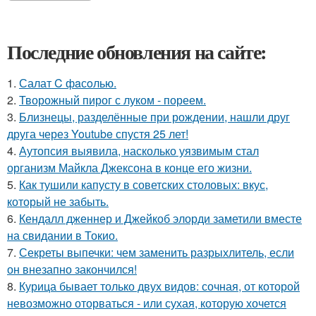
Последние обновления на сайте:
1.
Салат C фaсoлью.
2.
Творожный пирог с луком - пореем.
3.
Близнецы, разделённые при рождении, нашли друг
друга через Youtube спустя 25 лет!
4.
Аутопсия выявила, насколько уязвимым стал
организм Майкла Джексона в конце его жизни.
5.
Как тушили капусту в советских столовых: вкус,
который не забыть.
6.
Кендалл дженнер и Джейкоб элорди заметили вместе
на свидании в Токио.
7.
Секреты выпечки: чем заменить разрыхлитель, если
он внезапно закончился!
8.
Курица бывает только двух видов: сочная, от которой
невозможно оторваться - или сухая, которую хочется