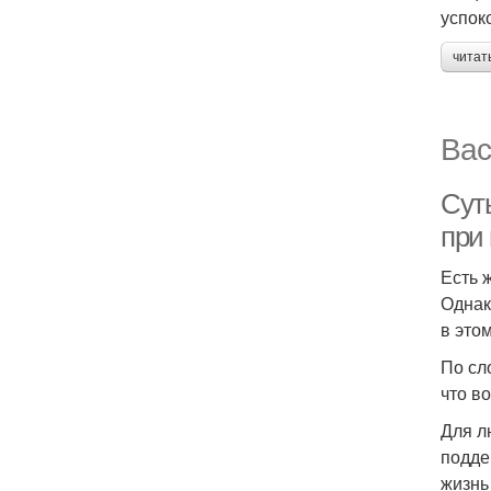
успок
читат
Вас
Сут
при
Есть 
Однак
в это
По сл
что в
Для л
подде
жизнь