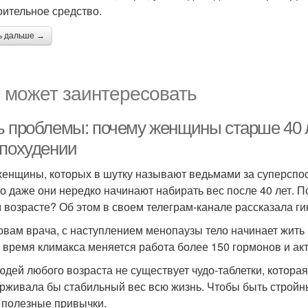
оительное средство.
ь дальше →
 может заинтересовать
ь проблемы: почему женщины старше 40 л
 похудении
женщины, которых в шутку называют ведьмами за суперспособ
о даже они нередко начинают набирать вес после 40 лет. П
м возрасте? Об этом в своем телеграм-канале рассказала г
овам врача, с наступлением менопаузы тело начинает жить 
о время климакса меняется работа более 150 гормонов и ак
юдей любого возраста не существует чудо-таблетки, котора
рживала бы стабильный вес всю жизнь. Чтобы быть стройны
 полезные привычки.