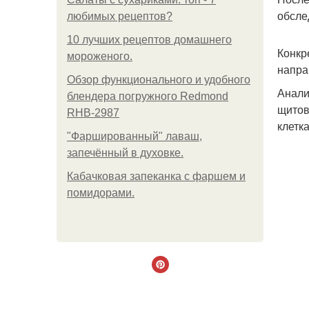
обсле
любимых рецептов?
10 лучших рецептов домашнего
Конкр
мороженого.
напра
Обзор функционального и удобного
Анали
блендера погружного Redmond
щитов
RHB-2987
клетк
"Фаршированный" лаваш,
запечённый в духовке.
Кабачковая запеканка с фаршем и
помидорами.