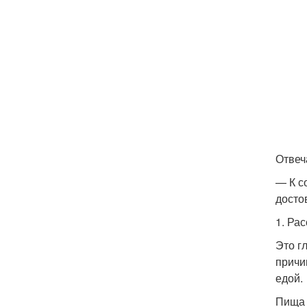
Отвеч
— К с
досто
1. Ра
Это г
причи
едой.
Пища 