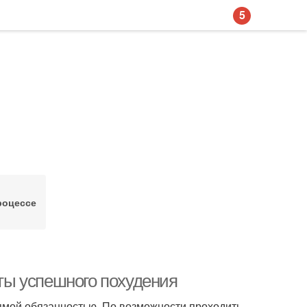
5
роцессе
еты успешного похудения
ямой обязанностью. По возможности проходить