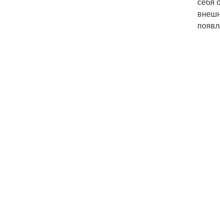
себя 
внешн
появл