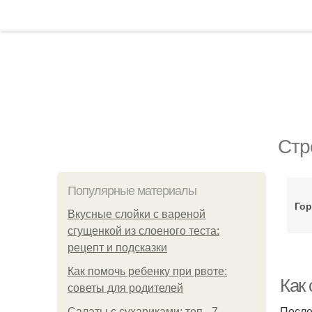
Стр
Популярные материалы
Гор
Вкусные слойки с вареной
сгущенкой из слоеного теста:
рецепт и подсказки
Как помочь ребенку при рвоте:
Как 
советы для родителей
После
Салаты с сухариками: топ - 7