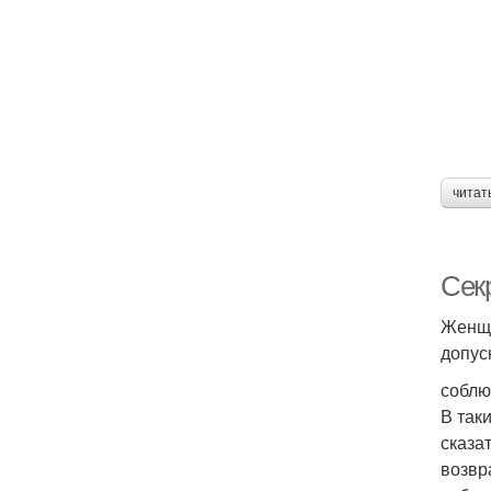
читат
Сек
Женщи
допус
соблю
В так
сказа
возвр