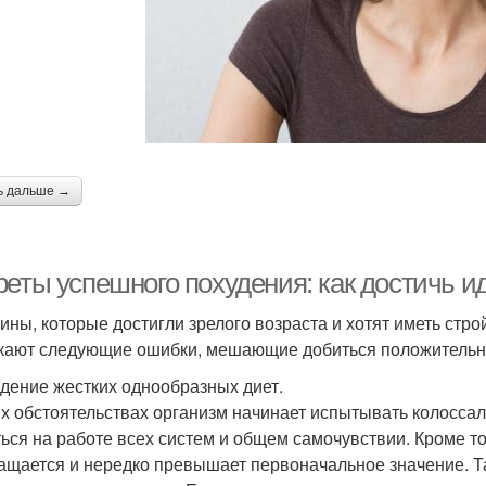
ь дальше →
реты успешного похудения: как достичь и
ны, которые достигли зрелого возраста и хотят иметь стро
кают следующие ошибки, мешающие добиться положительно
дение жестких однообразных диет.
их обстоятельствах организм начинает испытывать колосса
ться на работе всех систем и общем самочувствии. Кроме т
ащается и нередко превышает первоначальное значение. Т