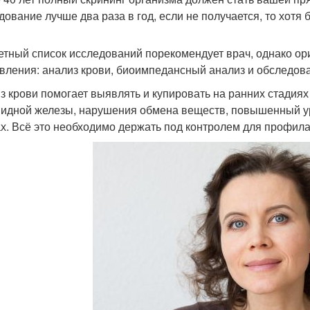
дование лучше два раза в год, если не получается, то хотя
етный список исследований порекомендует врач, однако ор
вления: анализ крови, биоимпедансный анализ и обследова
з крови помогает выявлять и купировать на ранних стади
идной железы, нарушения обмена веществ, повышенный ур
ах. Всё это необходимо держать под контролем для профил