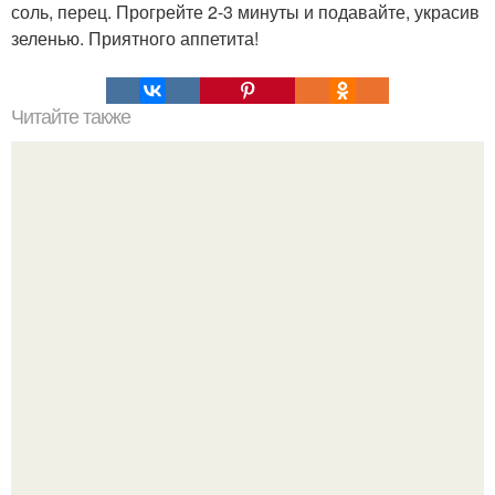
соль, перец. Прогрейте 2-3 минуты и подавайте, украсив
зеленью. Приятного аппетита!
Читайте также
Торт из мастики "Цветочный Горшок". Другое его
название - торт "Горшок с цветами"