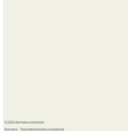
Любуемся сногсшибательным актерским составом на
очередной премьере нового человека - паука.
Зендея получила номинацию на премию "Эмми" в
категории "лучшая актриса в драматическом сериале" за
третий сезон "эйфории".
© 2026 Шедевры кулинарии
Контакты
Пользовательское соглашение