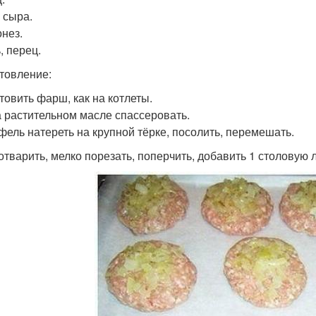
г сыра.
онез.
, перец.
товление:
товить фарш, как на котлеты.
а растительном масле спассеровать.
фель натереть на крупной тёрке, посолить, перемешать.
отварить, мелко порезать, поперчить, добавить 1 столовую