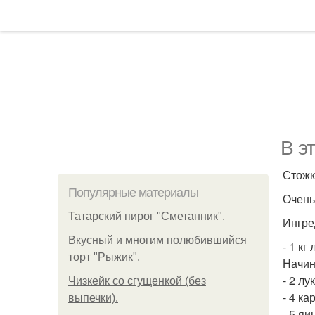
В э
Стожк
Популярные материалы
Очень
Татарский пирог "Сметанник".
Ингре
Вкусный и многим полюбившийся
- 1 к
торт "Рыжик".
Начин
- 2 лу
Чизкейк со сгущенкой (без
- 4 к
выпечки).
- 5 яи