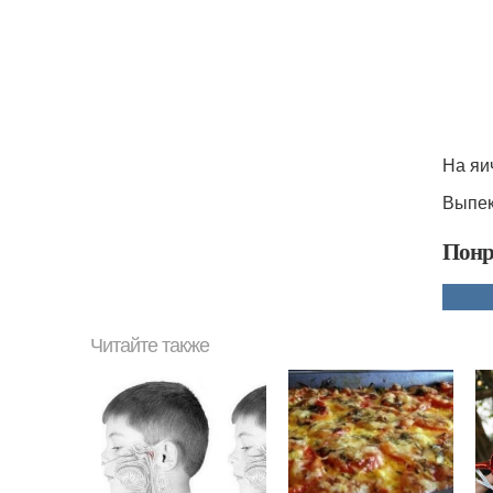
На яи
Выпек
Понр
Читайте также