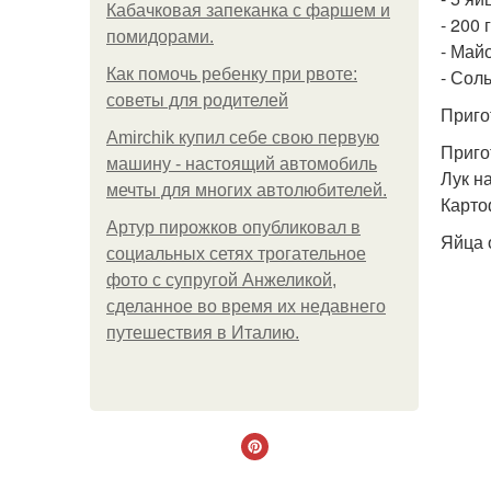
Кабачковая запеканка с фаршем и
- 200 
помидорами.
- Май
Как помочь ребенку при рвоте:
- Соль
советы для родителей
Приго
Amirchik купил себе свою первую
Приго
машину - настоящий автомобиль
Лук н
мечты для многих автолюбителей.
Карто
Артур пирожков опубликовал в
Яйца 
социальных сетях трогательное
фото с супругой Анжеликой,
сделанное во время их недавнего
путешествия в Италию.