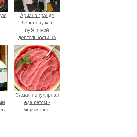
pую
Ариана гранде
берет паузу в
публичной
деятельности на
фоне слухов о
своем здоровье.
Самая популярная
ый
еда летом -
ть.
мороженое.