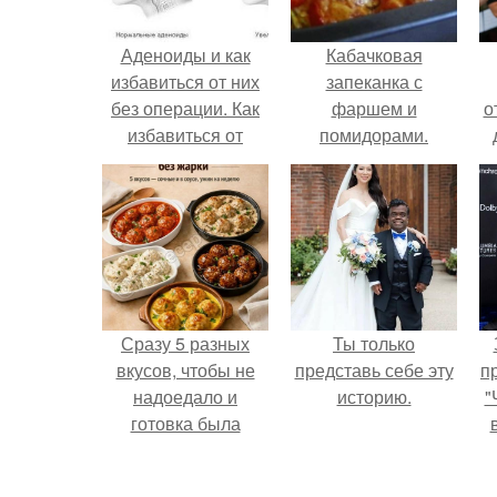
Аденоиды и как
Кабачковая
избавиться от них
запеканка с
без операции. Как
фаршем и
о
избавиться от
помидорами.
аденоидов без
операции?
Сразу 5 разных
Ты только
вкусов, чтобы не
представь себе эту
п
надоедало и
историю.
"
готовка была
проще.