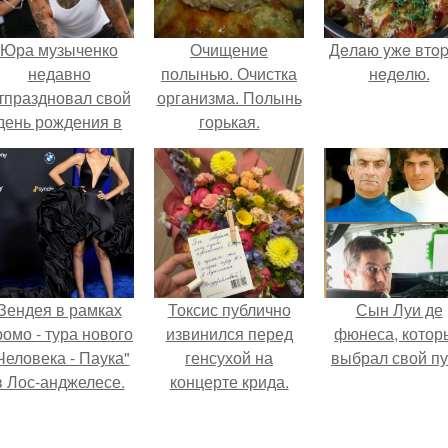
Юра музыченко
Очищение
Дeлaю yжe втo
недавно
полынью. Очистка
нeдeлю.
тпраздновал свой
организма. Полынь
день рождения в
горькая.
кругу самых
близких и родных
людей.
Зендея в рамках
Токсис публично
Сын Луи де
ромо - тура нового
извинился перед
фюнеса, котор
Человека - Паука"
генсухой на
выбрал свой пу
в Лос-анджелесе.
концерте крида.