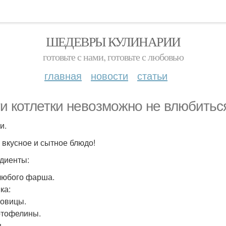
ШЕДЕВРЫ КУЛИНАРИИ
готовьте с нами, готовьте с любовью
главная
новости
статьи
ти котлетки невозможно не влюбитьс
и.
 вкусное и сытное блюдо!
диенты:
г любого фарша.
ка:
ковицы.
артофелины.
ц.