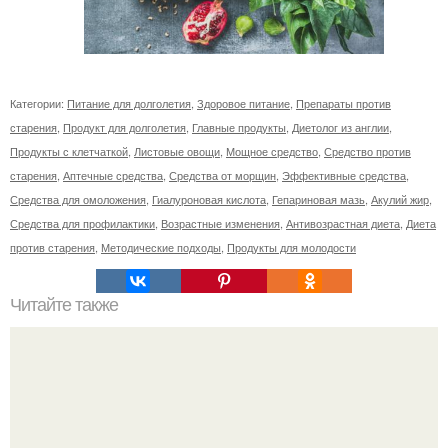
Категории:
Питание для долголетия
,
Здоровое питание
,
Препараты против
старения
,
Продукт для долголетия
,
Главные продукты
,
Диетолог из англии
,
Продукты с клетчаткой
,
Листовые овощи
,
Мощное средство
,
Средство против
старения
,
Аптечные средства
,
Средства от морщин
,
Эффективные средства
,
Средства для омоложения
,
Гиалуроновая кислота
,
Гепариновая мазь
,
Акулий жир
,
Средства для профилактики
,
Возрастные изменения
,
Антивозрастная диета
,
Диета
против старения
,
Методические подходы
,
Продукты для молодости
Читайте также