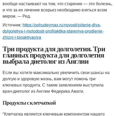
вообще настаивают на том, что старение — это болезнь,
и что за ее лечение всерьез необходимо взяться всем
миром. — Ред.
Источник:
https://pohudeymax.ru/novosti/pitanie-dlya-
dolgoletiya-i-molodosti-profilaktika-stareniya-prodlenie-
zhizni-i-bioaktivaciya
Три продукта для долголетия. Три
главных продукта для долголетия
выбрала диетолог из Англии
Если вы хотите максимально увеличить свои шансы на
долгую и здоровую жизнь, вам могут помочь три
ключевых продукта. С таким заявлением выступила
врач-диетолог из Англии Федерика Амати.
Продукты с клетчаткой
"Клетчатка является ключевым компонентом нашего