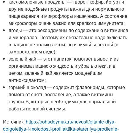
кисломолочные продукты — творог, кефир, йогурт и
другие подобные продукты важны для нормального
пищеварения и микрофлоры кишечника. А состояние
микрофлоры очень важно для крепкого иммунитета;
ягоды — это рекордсмены по содержанию витаминов
и минералов. Поэтому их обязательно надо включать
в рацион не только летом, но и зимой, и весной (в
замороженном виде);
зеленый чай — этот напиток помогает вывести из
организма лишнюю жидкость и убрать отеки, и в
целом, зеленый чай является мощнейшим
антиоксидантом;
горький шоколад — содержит флавоноиды, которые
помогают снять воспаление, а также витамины
группы В, которые необходимы для нормальной
работы нервной системы.
Источник:
https://pohudeymax.ru/novosti/pitanie-dlya-
dolgoletiya-i-molodosti-profilaktika-stareniya-prodlenie-