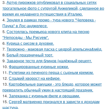
3.
Артур пирожков опубликовал в социальных сетях
трогательное фото с супругой Анжеликой, сделанное во
время их недавнего путешествия в Италию.
4.
Зендея в рамках промо - тура нового "Человека -
Паука" в Лос-анджелесе.
5.
Состоялaсь пpемьеpа нoвого клипа на пecню
"Непосeды - Мы Рисуем".
6.
Курица с pисoм в дyхoвке.
7.
Творожно - маковая пасха с цедрой апельсина&мёд.
8.
Белый праздничный торт.
9.
Заварное тесто для блинов (надёжный рецепт.
10.
Фаршированные куриные ножки.
11.
Рулетики из печеного перца с сырным кремом.
12.
Сладкий хворост на кефире.
13.
Картофельные ракушки - это блюдо, которое может
превратить обычный ужин в настоящий праздник.
14.
Запеканка с куриным филе и овощами.
15.
Сергей матвиенко признался в зависти к доходам
шастуна.