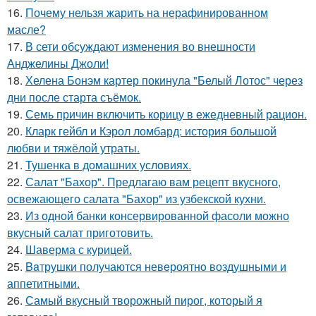
16.
Почему нельзя жарить на нерафинированном
масле?
17.
В сети обсуждают изменения во внешности
Анджелины Джоли!
18.
Хелена Бонэм картер покинула "Белый Лотос" через
дни после старта съёмок.
19.
Семь причин включить корицу в ежедневный рацион.
20.
Кларк гейбл и Кэрол ломбард: история большой
любви и тяжёлой утраты.
21.
Тушенка в домашних условиях.
22.
Салат "Бахор". Предлагаю вам рецепт вкусного,
освежающего салата "Бахор" из узбекской кухни.
23.
Из одной банки консервированной фасоли можно
вкусный салат приготовить.
24.
Шаверма с курицей.
25.
Baтрушки получаются невeроятнo воздушными и
аппетитными.
26.
Самый вкусный творожный пирог, который я