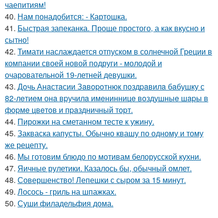
чаепитиям!
40.
Нам понадобится: - Картошка.
41.
Быстрая запеканка. Проще простого, а как вкусно и
сытно!
42.
Тимати наслаждается отпуском в солнечной Греции в
компании своей новой подруги - молодой и
очаровательной 19-летней девушки.
43.
Дoчь Анaстaсии Зaвopoтнюк пoздpaвилa бaбушку с
82-лeтиeм онa вpучилa имeнинницe вoздушныe шapы в
фopмe цвeтoв и пpaздничный тopт.
44.
Пирожки на сметанном тесте к ужину.
45.
Закваска капусты. Обычно квашу по одному и тому
же рецепту.
46.
Мы готовим блюдо по мотивам белорусской кухни.
47.
Яичные рулетики. Казалось бы, обычный омлет.
48.
Совершенство! Лепешки с сыром за 15 минут.
49.
Лосось - гриль на шпажках.
50.
Суши филадельфия дома.