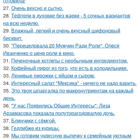
готовила!
27.
Очень вкусно и сытно.
28.
Тефтели в духовке без жарки - 5 сочных вариантов
на всю неделю.
29.
Влажный, легкий и очень вкусный шифоновый
бисквит.
30.
"Пepeцeловала 20 Мужчин Pади Pоли": Олecя
Иванчeнко о цeнe pоли в кино.
31.
Печеночные котлеты с необычным ингредиентом.
32.
Кофейный пирог из того, что есть в холодильнике.
33.
Ленивые пирожки с яйцом и сыром.
34.
Интересный салат "Мексика" - ничего не надо варить.
35.
Это твоя шпаргалка по макронутриентам на каждый
день.
36.
"У нас Появились Общие Интересы": Лиза
Арзамасова показала полуторагодовалую дочь.
37.
Блинчики с сёмгой.
38.
Гедлибже из курицы.
39.
Мы готовим чудесную выпечку к семейным уютным