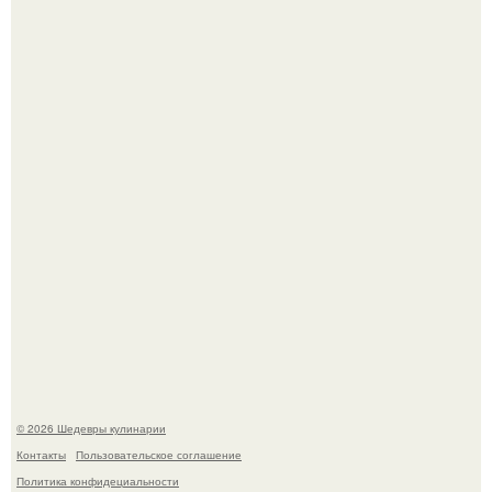
Токсис публично извинился перед генсухой на концерте
крида.
Зендея получила номинацию на премию "Эмми" в
категории "лучшая актриса в драматическом сериале" за
третий сезон "эйфории".
© 2026 Шедевры кулинарии
Контакты
Пользовательское соглашение
Политика конфидециальности